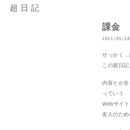
超日記
課金
2011/05/18
せっかく，
この超日記
内容とか全
っていう
Webサイ
友人のため