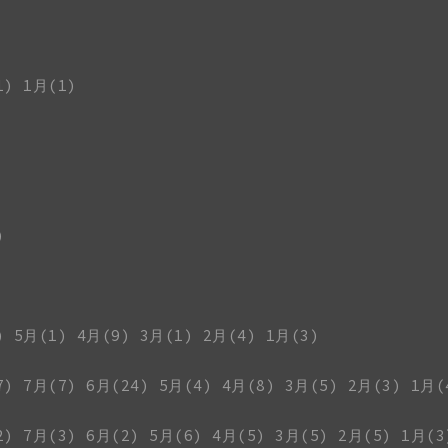
1)
1月(1)
)
)
5月(1)
4月(9)
3月(1)
2月(4)
1月(3)
7)
7月(7)
6月(24)
5月(4)
4月(8)
3月(5)
2月(3)
1月(
2)
7月(3)
6月(2)
5月(6)
4月(5)
3月(5)
2月(5)
1月(3