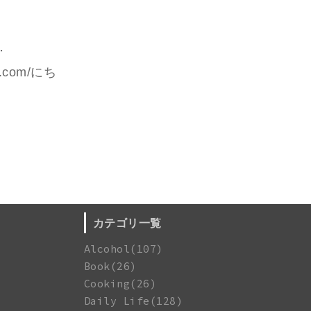
．
.com/にち
カテゴリ一覧
Alcohol(107)
Book(26)
Cooking(26)
Daily Life(128)