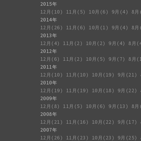
2015年
12月(10)
11月(5)
10月(6)
9月(4)
8月
2014年
12月(26)
11月(6)
10月(1)
9月(4)
8月
2013年
12月(4)
11月(2)
10月(2)
9月(4)
8月(
2012年
12月(6)
11月(2)
10月(5)
9月(7)
8月(
2011年
12月(10)
11月(10)
10月(19)
9月(21)
2010年
12月(19)
11月(19)
10月(18)
9月(22)
2009年
12月(8)
11月(5)
10月(6)
9月(13)
8月
2008年
12月(21)
11月(16)
10月(22)
9月(17)
2007年
12月(26)
11月(23)
10月(23)
9月(25)