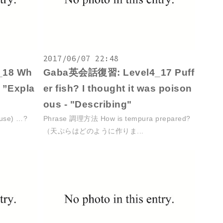
2017/06/07 22:48
_18 Wh
Gaba英会話復習: Level4_17 Puff
- ”Expla
er fish? I thought it was poison
ous - "Describing"
use) …?
Phrase 調理方法 How is tempura prepared?
（天ぷらはどのように作りま...