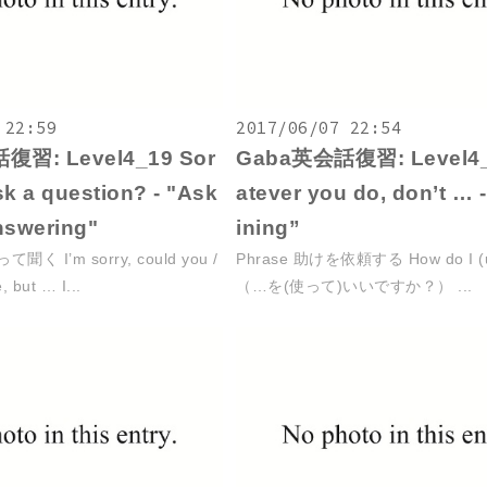
 22:59
2017/06/07 22:54
習: Level4_19 Sor
Gaba英会話復習: Level4
ask a question? - "Ask
atever you do, don’t … 
nswering"
ining”
聞く I’m sorry, could you /
Phrase 助けを依頼する How do I (
 but … I...
（…を(使って)いいですか？） ...