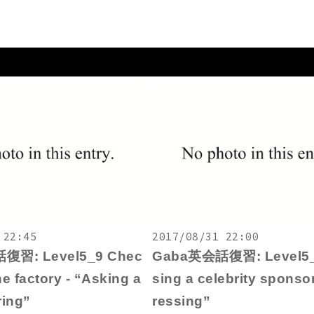
 22:45
2017/08/31 22:00
復習: Level5_9 Chec
Gaba英会話復習: Level5_
he factory - “Asking a
sing a celebrity sponso
ing”
ressing”