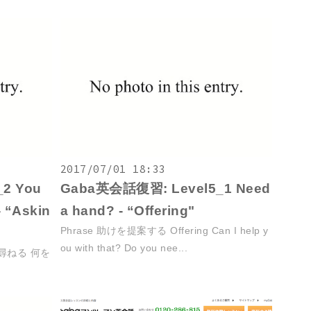
2017/07/01 18:33
2 You
Gaba英会話復習: Level5_1 Need
- “Askin
a hand? - “Offering"
Phrase 助けを提案する Offering Can I help y
ou with that? Do you nee...
尋ねる 何を