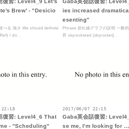
習: Level4_9 Let’s
Gaba英会話復習: Level4_8
rate’s Brew’ - "Desicio
ies increased dramatical
esenting"
べる 強さ We should definite
Phrase 折れ線グラフの説明 一般
Ref) I do...
昇 skyrocketed [skyrocket]...
 22:18
2017/06/07 22:15
習: Level4_6 That
Gaba英会話復習: Level4_
 me - "Scheduling"
se me, I’m looking for …