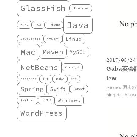
GlassFish
Homebrew
Java
HTML
iOS
iPhone
Linux
JavaScript
jQuery
Mac
Maven
MySQL
2017/06/24
NetBeans
node.js
Gaba英会話
iew
nodebrew
PHP
Ruby
SNS
Review 週末の予
Spring
Swift
Tomcat
ning do this w
Windows
Twitter
UI/UX
WordPress