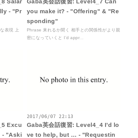
 Salar
Gaba英会話復習: Level4_7 Can
ly - "Pr
you make it? - "Offering" & "Re
sponding"
的な表現 上
Phrase 来れるか聞く 相手との関係性がより親
密になっていくと I’d appr...
2017/06/07 22:13
5 Excu
Gaba英会話復習: Level4_4 I’d lo
 - "Aski
ve to help, but … - "Requestin