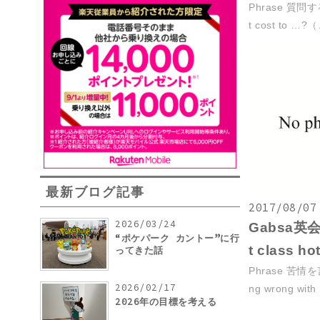
Phrase 質問す
t cost to …
最新ブログ記事
2017/08/07
2026/03/24
Gabsa英会話
“ポケパーク カントー”に行
t class ho
ってきた話
Phrase 苦情を
2026/02/17
ng wrong wi
2026年の目標を考える