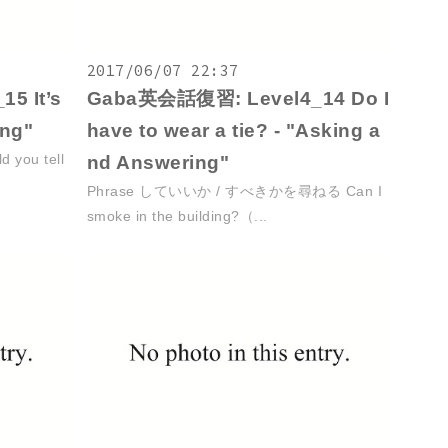
2017/06/07 22:37
5 It’s
Gaba英会話復習: Level4_14 Do I
ing"
have to wear a tie? - "Asking a
ou tell
nd Answering"
Phrase していいか / すべきかを尋ねる Can I
smoke in the building?（...