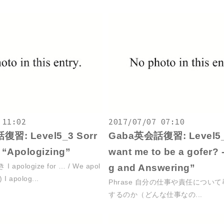
 11:02
2017/07/07 07:10
習: Level5_3 Sorr
Gaba英会話復習: Level5_
 - “Apologizing”
want me to be a gofer? 
I apologize for … / We apol
g and Answering”
 I apolog...
Phrase 自分の仕事や責任について
するのか（どんな仕事なの...