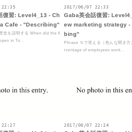
 22:35
2017/06/07 22:33
習: Level4_13 - Ch
Gaba英会話復習: Level4_
a Cafe - "Describing"
ew marketing strategy -
歴史を説明する When did the fi
bing"
open in To...
Phrase ％で答える（色んな聞き方） 
rcentage of employees work...
 22:27
2017/06/07 22:24