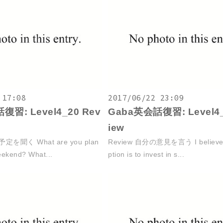
 17:08
2017/06/22 23:09
復習: Level4_20 Rev
Gaba英会話復習: Level4_
iew
定を聞く What are you plan
Review 自分の意見を言う I believe t
eekend? What...
ption is to invest in s...