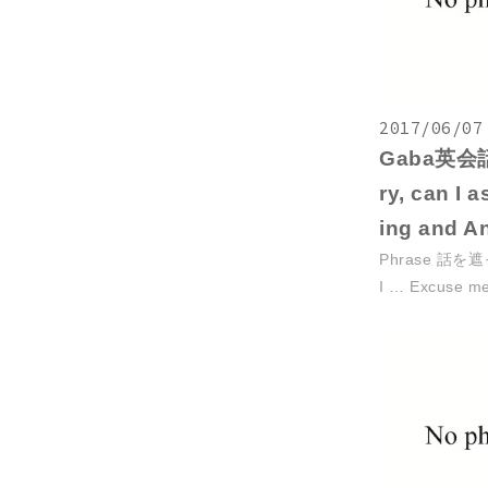
2017/06/07
Gaba英会話復
ry, can I 
ing and A
Phrase 話を遮って
I … Excuse me,