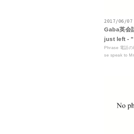
2017/06/07
Gaba英会話
just left 
Phrase 電話
se speak to M