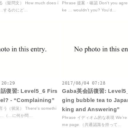
る（疑問文） How much does i
Phrase 提案・確認 Don't you agree?
?（…するのにど...
ke … wouldn't you? You'd...
 20:29
2017/08/04 07:28
復習: Level5_6 Firs
Gaba英会話復習: Level5_
tel? - “Complaining”
ging bubble tea to Japa
言う（状況） There's somethi
king and Answering”
th …（…に何か問...
Phrase イディオム的な表現 We’re on
me page.（共通認識を持って...