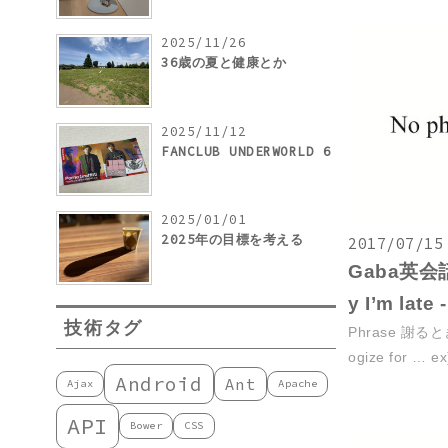
2025/11/26
36歳の夏と健康とか
2025/11/12
FANCLUB UNDERWORLD 6
2025/01/01
2025年の目標を考える
2017/07/15
Gaba英会話復
y I’m late
技術タグ
Phrase 謝るとき 
ogize for … ex)
Android
Ant
Ajax
Apache
API
Bower
CSS