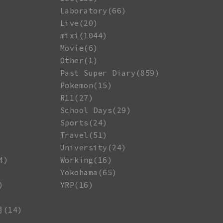
Laboratory(66)
Live(20)
mixi(1044)
Movie(6)
Other(1)
Past Super Diary(859)
Pokemon(15)
R11(27)
School Days(29)
Sports(24)
Travel(51)
University(24)
4)
Working(16)
Yokohama(65)
)
YRP(16)
月(14)