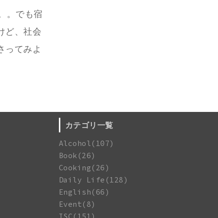
。。でも宿
けど、社会
さってみよ
カテゴリ一覧
Alcohol(107)
Book(26)
Cooking(26)
Daily Life(128)
English(66)
Event(8)
ISC(151)