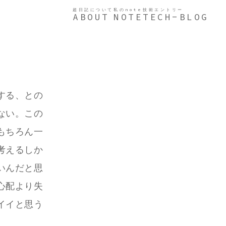
超日記について
私のnote
技術エントリー
ABOUT
NOTE
TECH-BLOG
する、との
ない。この
もちろん一
考えるしか
いんだと思
心配より失
イイと思う