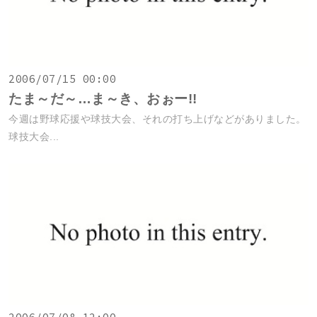
2006/07/15 00:00
たま～だ～…ま～き、おぉー!!
今週は野球応援や球技大会、それの打ち上げなどがありました。
球技大会...