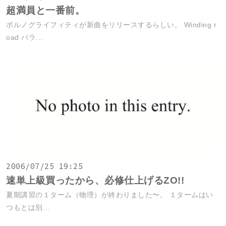
超満員と一番前。
ポルノグライフィティが新曲をリリースするらしい。 Winding r
oad バラ...
2006/07/25 19:25
速単上級買ったから、必修仕上げるZO!!
夏期講習の１ターム（物理）が終わりました〜。 １タームはい
つもとは別...