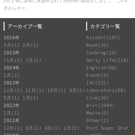
3月上旬に課長に突如呼ばれて30分間の面談をしまして、この4
月からチー...
アーカイブ一覧
カテゴリ一覧
2026年
Alcohol(107)
3月(1)
2月(1)
Book(26)
2025年
Cooking(26)
11月(2)
1月(1)
Daily Life(128)
2024年
English(66)
1月(2)
Event(8)
2023年
ISC(151)
12月(1)
11月(1)
10月(1)
9月(1)
Laboratory(66)
5月(1)
1月(1)
Live(20)
2022年
mixi(1044)
1月(1)
Movie(6)
2021年
Other(1)
12月(1)
9月(1)
4月(1)
1月(3)
Past Super Diar