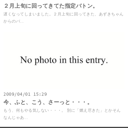
２月上旬に回ってきてた指定バトン。
遅くなってしまいました。２月上旬に回ってきた、あずきちゃん
からのバ...
2009/04/01 15:29
今、ふと、こう、さーっと・・・。
もう、何もやる気しない・・・。 別に「燃え尽きた」とかそん
なんじゃあ...