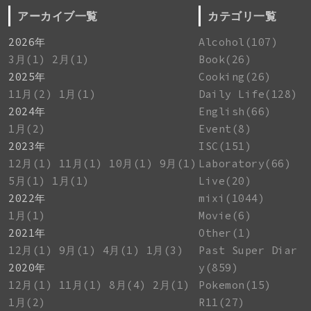
アーカイブ一覧
カテゴリ一覧
2026年
Alcohol(107)
3月(1)
2月(1)
Book(26)
2025年
Cooking(26)
11月(2)
1月(1)
Daily Life(128)
2024年
English(66)
1月(2)
Event(8)
2023年
ISC(151)
12月(1)
11月(1)
10月(1)
9月(1)
Laboratory(66)
5月(1)
1月(1)
Live(20)
2022年
mixi(1044)
1月(1)
Movie(6)
2021年
Other(1)
12月(1)
9月(1)
4月(1)
1月(3)
Past Super Diar
2020年
y(859)
12月(1)
11月(1)
8月(4)
2月(1)
Pokemon(15)
1月(2)
R11(27)