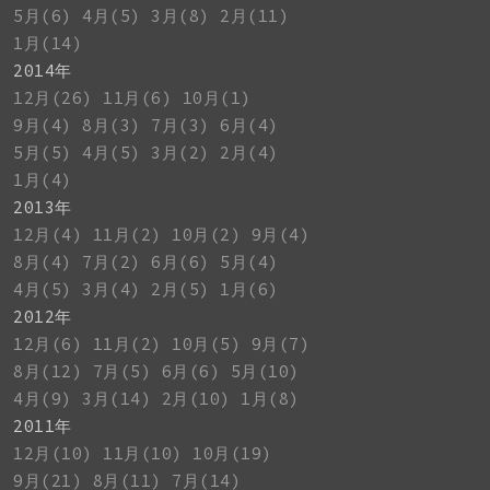
5月(6)
4月(5)
3月(8)
2月(11)
1月(14)
2014年
12月(26)
11月(6)
10月(1)
9月(4)
8月(3)
7月(3)
6月(4)
5月(5)
4月(5)
3月(2)
2月(4)
1月(4)
2013年
12月(4)
11月(2)
10月(2)
9月(4)
8月(4)
7月(2)
6月(6)
5月(4)
4月(5)
3月(4)
2月(5)
1月(6)
2012年
12月(6)
11月(2)
10月(5)
9月(7)
8月(12)
7月(5)
6月(6)
5月(10)
4月(9)
3月(14)
2月(10)
1月(8)
2011年
12月(10)
11月(10)
10月(19)
9月(21)
8月(11)
7月(14)