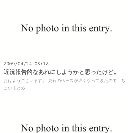
2009/04/24 08:18
近況報告的なあれにしようかと思ったけど。
おはようございます。 更新のペースが遅くなってきたので、ち
ょいまとめ...