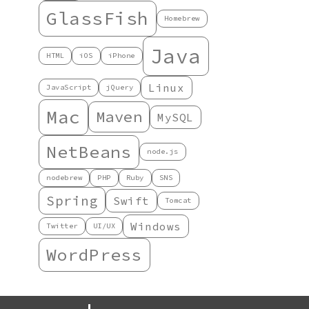
GlassFish
Homebrew
Java
HTML
iOS
iPhone
Linux
JavaScript
jQuery
Mac
Maven
MySQL
NetBeans
node.js
nodebrew
PHP
Ruby
SNS
Spring
Swift
Tomcat
Windows
Twitter
UI/UX
WordPress