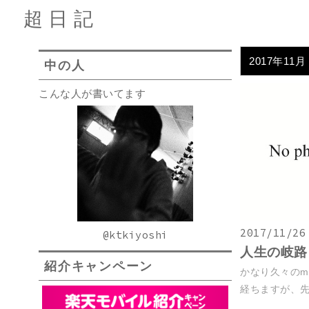
超日記
2017年11月
中の人
こんな人が書いてます
2017/11/26
@ktkiyoshi
人生の岐路
紹介キャンペーン
かなり久々のm
経ちますが、先