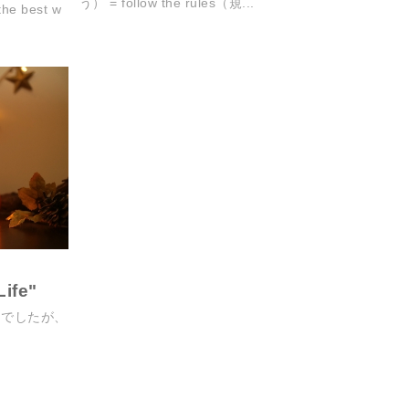
う） = follow the rules（規...
e best w
Life"
月でしたが、