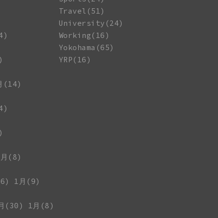
Travel(51)
University(24)
4)
Working(16)
Yokohama(65)
)
YRP(16)
月(14)
4)
)
1月(8)
6)
1月(9)
月(30)
1月(8)