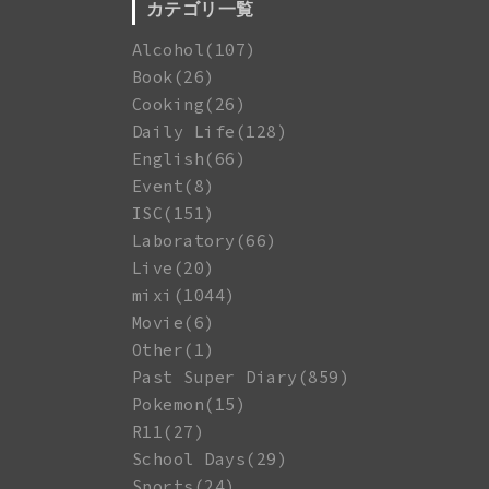
カテゴリ一覧
Alcohol(107)
Book(26)
Cooking(26)
Daily Life(128)
English(66)
Event(8)
ISC(151)
Laboratory(66)
Live(20)
mixi(1044)
Movie(6)
Other(1)
Past Super Diary(859)
Pokemon(15)
R11(27)
School Days(29)
Sports(24)