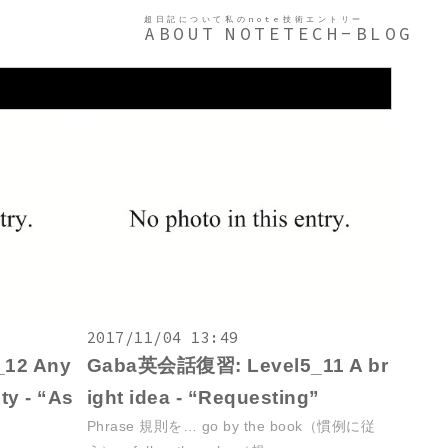
超日記について
私のnote
技術エントリー
ABOUT
NOTE
TECH-BLOG
2017/11/04 13:49
12 Any
Gaba英会話復習: Level5_11 A br
ity - “As
ight idea - “Requesting”
Phrase 規則を… go by the book（慣例に従