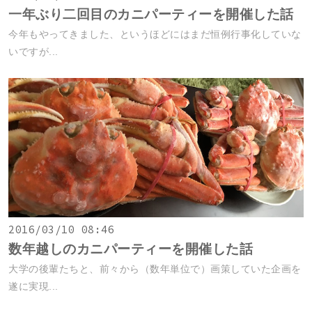
一年ぶり二回目のカニパーティーを開催した話
今年もやってきました、というほどにはまだ恒例行事化していな
いですが...
2016/03/10 08:46
数年越しのカニパーティーを開催した話
大学の後輩たちと、前々から（数年単位で）画策していた企画を
遂に実現...