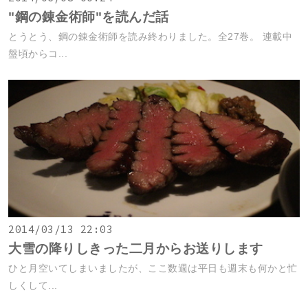
"鋼の錬金術師"を読んだ話
とうとう、鋼の錬金術師を読み終わりました。全27巻。 連載中
盤頃からコ...
2014/03/13 22:03
大雪の降りしきった二月からお送りします
ひと月空いてしまいましたが、ここ数週は平日も週末も何かと忙
しくして...