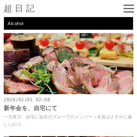
超日記
Alcohol
2020/02/02 02:08
新年会を、自宅にて
一月某日、自宅に会社のグループのメンバー（全員はさすがに厳
しいので...