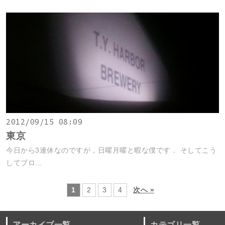
2012/09/15 08:09
東京
今日から3連休なのですが，日曜月曜と暇な僕です． そしてこう
してブロ...
1
2
3
4
次へ »
アーカイブ一覧
カテゴリ一覧