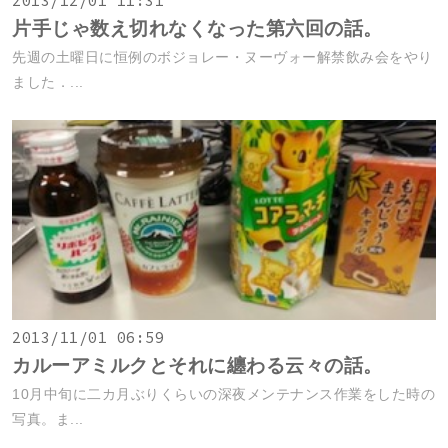
2013/12/01 11:31
片手じゃ数え切れなくなった第六回の話。
先週の土曜日に恒例のボジョレー・ヌーヴォー解禁飲み会をやり
ました．...
2013/11/01 06:59
カルーアミルクとそれに纏わる云々の話。
10月中旬に二カ月ぶりくらいの深夜メンテナンス作業をした時の
写真。ま...