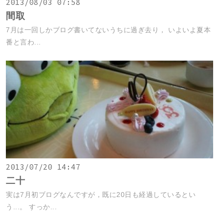
2013/08/03 07:58
間取
7月は一回しかブログ書いてないうちに過ぎ去り， いよいよ夏本
番と言わ...
2013/07/20 14:47
二十
実は7月初ブログなんですが，既に20日も経過しているとい
う...。 すっか...