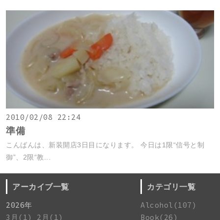
2010/02/08 22:24
準備
こんばんは、新装開店3日目になります。 今日は1限“信号と制
御”、2限“教...
アーカイブ一覧
カテゴリ一覧
2026年
Alcohol(107)
3月(1)
2月(1)
Book(26)