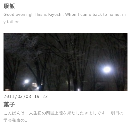
服飯
Good evening! This is Kiyoshi. When I came back to home, m
y father ...
2011/03/03 19:23
菓子
こんばんは，人生初の四国上陸を果たしたきよしです． 明日の
学会発表の...