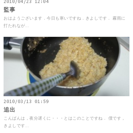
2010/04/23 12:04
監事
おはようございます．今日も寒いですね．きよしです． 霧雨に
打たれなが...
2010/03/13 01:59
追出
こんばんは，夜分遅くに・・・とはこのことですね． 僕です，
きよしです...