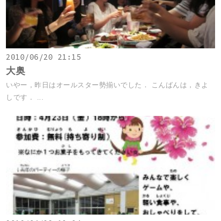
2010/06/20 21:15
大奥
いやー，昨日はオールスター勢揃いでした． こんばんは，きよ
しです． ...