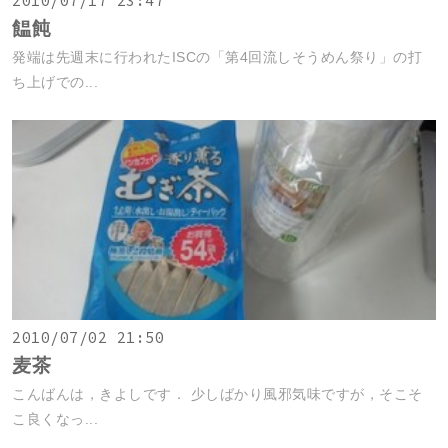
2010/07/17 23:47
饂飩
発端は先週末に行われたISCの「第4回流しそうめん祭り」の打
ち上げでの...
2010/07/02 21:50
麦茶
こんばんは，きよしです． 少しばかり風邪気味ですが，そこそ
こ良くなっ...