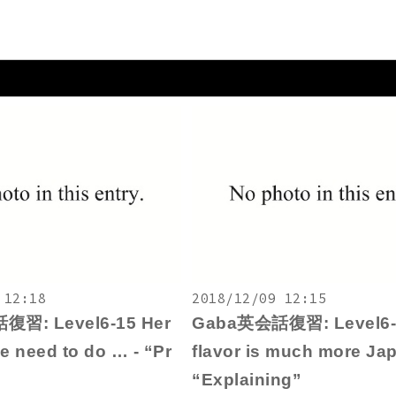
 12:18
2018/12/09 12:15
習: Level6-15 Her
Gaba英会話復習: Level6-
e need to do … - “Pr
flavor is much more Ja
“Explaining”