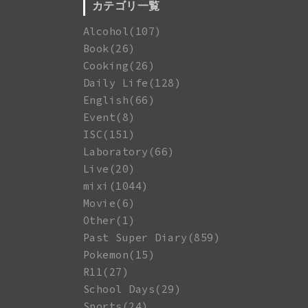
カテゴリ一覧
Alcohol(107)
Book(26)
Cooking(26)
Daily Life(128)
English(66)
Event(8)
ISC(151)
Laboratory(66)
Live(20)
mixi(1044)
Movie(6)
Other(1)
Past Super Diary(859)
Pokemon(15)
R11(27)
School Days(29)
Sports(24)