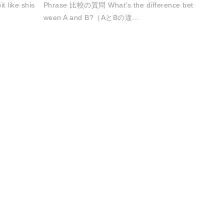
like shis
Phrase 比較の質問 What's the difference bet
ween A and B?（AとBの違...