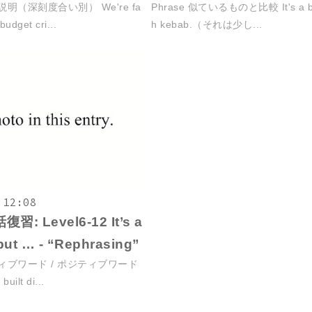
の説明（深刻度合い別） We're fa
Phrase 似ているものと比較 It's a bit 
budget cri...
h kebab.（それは少し...
 12:08
習: Level6-12 It’s a
 but … - “Rephrasing”
ガティブワード / ポジティブワード
built di...