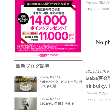
Phrase 問題
cing a serious 
最新ブログ記事
2018/12/09
2026/03/24
Gaba英会話復
“ポケパーク カントー”に行
bit bulky,
ってきた話
Phrase ネ
2026/02/17
heavy = solidly 
2026年の目標を考える