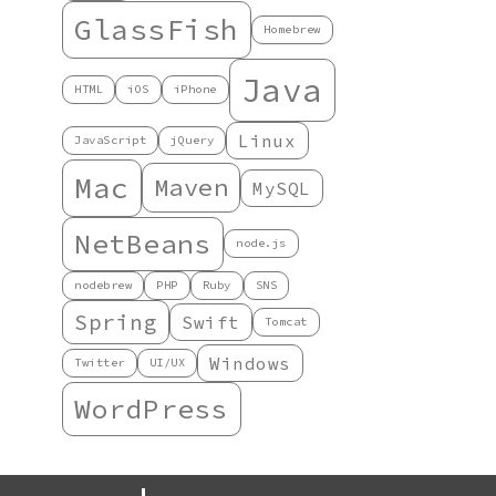
GlassFish
Homebrew
Java
HTML
iOS
iPhone
Linux
JavaScript
jQuery
Mac
Maven
MySQL
NetBeans
node.js
nodebrew
PHP
Ruby
SNS
Spring
Swift
Tomcat
Windows
Twitter
UI/UX
WordPress