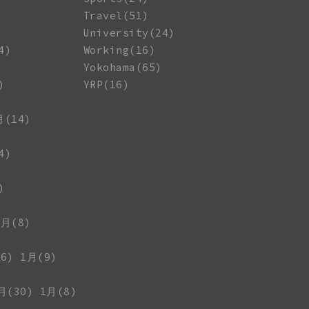
Travel(51)
University(24)
4)
Working(16)
Yokohama(65)
)
YRP(16)
月(14)
4)
)
1月(8)
6)
1月(9)
月(30)
1月(8)