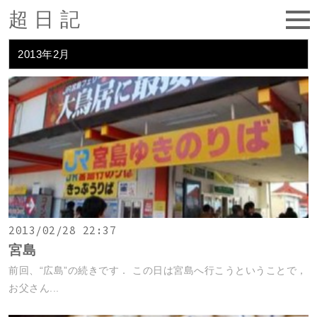
超日記
2013年2月
2013/02/28 22:37
宮島
前回、“広島”の続きです． この日は宮島へ行こうということで，
お父さん...