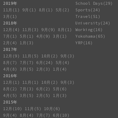
2019年
School Days(29)
11月(1)
9月(1)
8月(1)
5月(2)
Sports(24)
3月(1)
Travel(51)
2018年
University(24)
12月(4)
11月(3)
9月(9)
8月(1)
Working(16)
7月(1)
5月(1)
4月(9)
3月(1)
Yokohama(65)
2月(4)
1月(3)
YRP(16)
2017年
12月(9)
11月(5)
10月(2)
9月(3)
8月(7)
7月(7)
6月(24)
5月(4)
4月(8)
3月(5)
2月(3)
1月(4)
2016年
12月(1)
11月(1)
10月(2)
9月(3)
8月(2)
7月(3)
6月(2)
5月(6)
4月(5)
3月(5)
2月(5)
1月(3)
2015年
12月(10)
11月(5)
10月(6)
9月(4)
8月(4)
7月(7)
6月(10)