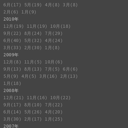
6月(17)
5月(19)
4月(8)
3月(8)
2月(6)
1月(9)
2010年
12月(19)
11月(19)
10月(18)
9月(22)
8月(24)
7月(29)
6月(40)
5月(32)
4月(24)
3月(33)
2月(30)
1月(8)
2009年
12月(8)
11月(5)
10月(6)
9月(13)
8月(13)
7月(5)
6月(6)
5月(9)
4月(5)
3月(16)
2月(13)
1月(18)
2008年
12月(21)
11月(16)
10月(22)
9月(17)
8月(10)
7月(22)
6月(14)
5月(26)
4月(20)
3月(30)
2月(17)
1月(25)
2007年