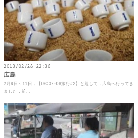
2013/02/28 22:36
広島
2月9日～11日，【ISC07･08旅行#2】と題して，広島へ行ってき
ました．前...