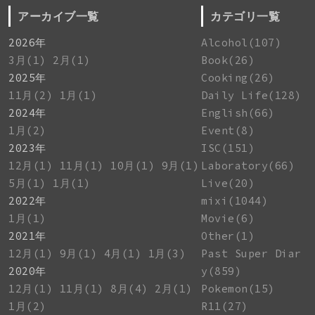
アーカイブ一覧
カテゴリ一覧
2026年
Alcohol(107)
3月(1)
2月(1)
Book(26)
2025年
Cooking(26)
11月(2)
1月(1)
Daily Life(128)
2024年
English(66)
1月(2)
Event(8)
2023年
ISC(151)
12月(1)
11月(1)
10月(1)
9月(1)
Laboratory(66)
5月(1)
1月(1)
Live(20)
2022年
mixi(1044)
1月(1)
Movie(6)
2021年
Other(1)
12月(1)
9月(1)
4月(1)
1月(3)
Past Super Diar
2020年
y(859)
12月(1)
11月(1)
8月(4)
2月(1)
Pokemon(15)
1月(2)
R11(27)