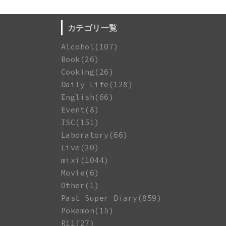
カテゴリ一覧
Alcohol(107)
Book(26)
Cooking(26)
Daily Life(128)
English(66)
Event(8)
ISC(151)
Laboratory(66)
Live(20)
mixi(1044)
Movie(6)
Other(1)
Past Super Diary(859)
Pokemon(15)
R11(27)