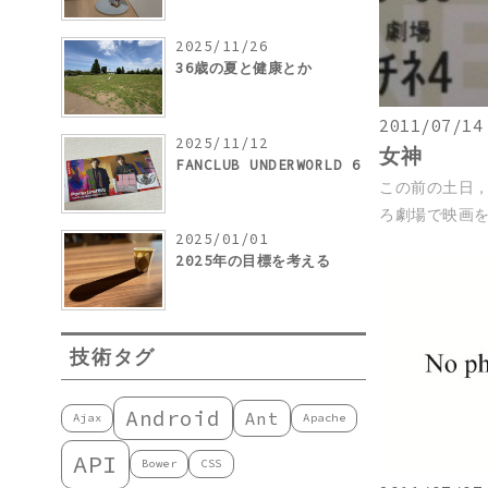
2025/11/26
36歳の夏と健康とか
2011/07/14
2025/11/12
女神
FANCLUB UNDERWORLD 6
この前の土日，
ろ劇場で映画を
2025/01/01
2025年の目標を考える
技術タグ
Android
Ant
Ajax
Apache
API
Bower
CSS