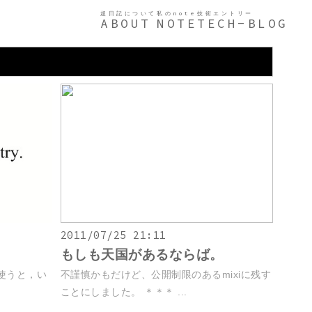
超日記について
私のnote
技術エントリー
ABOUT
NOTE
TECH-BLOG
2011/07/25 21:11
もしも天国があるならば。
を使うと，い
不謹慎かもだけど、公開制限のあるmixiに残す
ことにしました。 ＊＊＊ ...