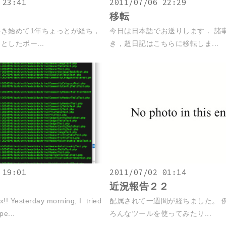
 23:41
2011/07/06 22:29
移転
き始めて1年ちょっとが経ち，
今日は日本語でお送りします． 諸
したポー...
き，超日記はこちらに移転しま...
 19:01
2011/07/02 01:14
近況報告２２
rix!! Yesterday morning, I tried
配属されて一週間が経ちました。 
pe...
ろんなツールを使ってみたり...