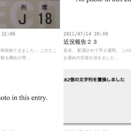
 22:06
2011/07/14 20:30
近況報告２３
映画観てきました． このとこ
喜哀。 配属されて早３週間。 こ
観る機会が増...
お褒めの言葉を頂きました...