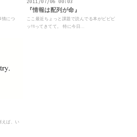
2011/07/06 00:03
『情報は配列が命』
事情につ
ここ最近ちょっと課題で読んでる本がビビビ
ッ!!lってきてて。 特に今日...
例えば、い