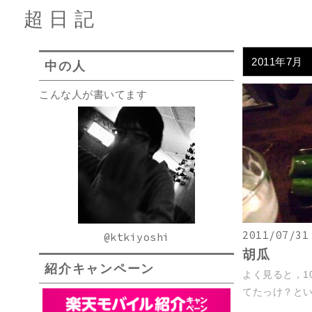
超日記
2011年7月
中の人
こんな人が書いてます
2011/07/31
@ktkiyoshi
胡瓜
紹介キャンペーン
よく見ると，1
てたっけ？とい