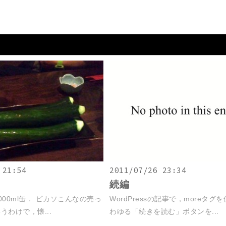
 21:54
2011/07/26 23:34
続編
000ml缶． ピカソこんなの売っ
WordPressの記事で，moreタグ
うわけで，懐...
わゆる「続きを読む」ボタンを...