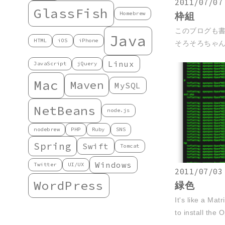
2011/07/07
GlassFish
Homebrew
枠組
このブログも書
Java
HTML
iOS
iPhone
そろそろちゃんと
Linux
JavaScript
jQuery
Mac
Maven
MySQL
NetBeans
node.js
nodebrew
PHP
Ruby
SNS
Spring
Swift
Tomcat
Windows
Twitter
UI/UX
2011/07/03
WordPress
緑色
It's like a Mat
to install the O