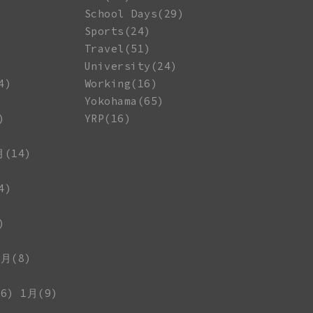
School Days(29)
Sports(24)
Travel(51)
University(24)
4)
Working(16)
Yokohama(65)
)
YRP(16)
月(14)
4)
)
1月(8)
6)
1月(9)