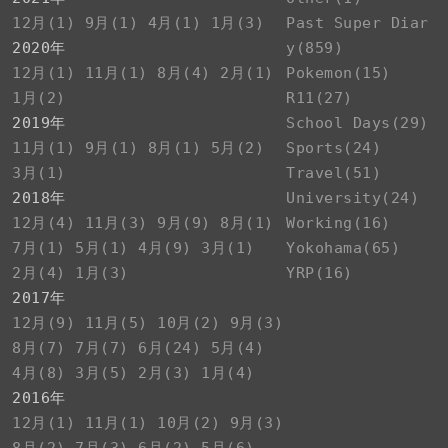
12月(1)
9月(1)
4月(1)
1月(3)
Past Super Diar
2020年
y(859)
12月(1)
11月(1)
8月(4)
2月(1)
Pokemon(15)
1月(2)
R11(27)
2019年
School Days(29)
11月(1)
9月(1)
8月(1)
5月(2)
Sports(24)
3月(1)
Travel(51)
2018年
University(24)
12月(4)
11月(3)
9月(9)
8月(1)
Working(16)
7月(1)
5月(1)
4月(9)
3月(1)
Yokohama(65)
2月(4)
1月(3)
YRP(16)
2017年
12月(9)
11月(5)
10月(2)
9月(3)
8月(7)
7月(7)
6月(24)
5月(4)
4月(8)
3月(5)
2月(3)
1月(4)
2016年
12月(1)
11月(1)
10月(2)
9月(3)