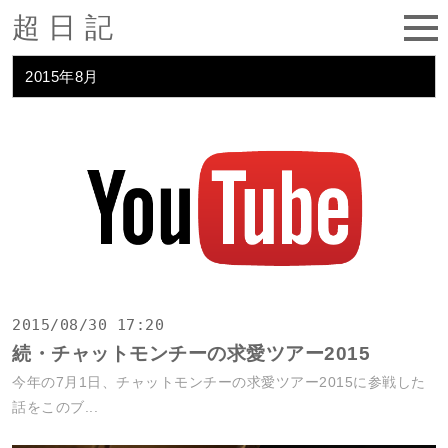
超日記
2015年8月
2015/08/30 17:20
続・チャットモンチーの求愛ツアー2015
今年の7月1日、チャットモンチーの求愛ツアー2015に参戦した
話をこのブ...