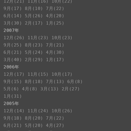
12月(21)
11月(16)
10月(22)
9月(17)
8月(10)
7月(22)
6月(14)
5月(26)
4月(20)
3月(30)
2月(17)
1月(25)
2007年
12月(26)
11月(23)
10月(23)
9月(25)
8月(23)
7月(21)
6月(21)
5月(24)
4月(30)
3月(40)
2月(29)
1月(17)
2006年
12月(17)
11月(15)
10月(17)
9月(15)
8月(18)
7月(13)
6月(8)
5月(6)
4月(8)
3月(13)
2月(27)
1月(31)
2005年
12月(14)
11月(24)
10月(26)
9月(18)
8月(20)
7月(22)
6月(21)
5月(20)
4月(27)