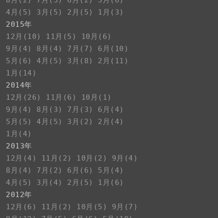
8月(2)
7月(3)
6月(2)
5月(6)
4月(5)
3月(5)
2月(5)
1月(3)
2015年
12月(10)
11月(5)
10月(6)
9月(4)
8月(4)
7月(7)
6月(10)
5月(6)
4月(5)
3月(8)
2月(11)
1月(14)
2014年
12月(26)
11月(6)
10月(1)
9月(4)
8月(3)
7月(3)
6月(4)
5月(5)
4月(5)
3月(2)
2月(4)
1月(4)
2013年
12月(4)
11月(2)
10月(2)
9月(4)
8月(4)
7月(2)
6月(6)
5月(4)
4月(5)
3月(4)
2月(5)
1月(6)
2012年
12月(6)
11月(2)
10月(5)
9月(7)