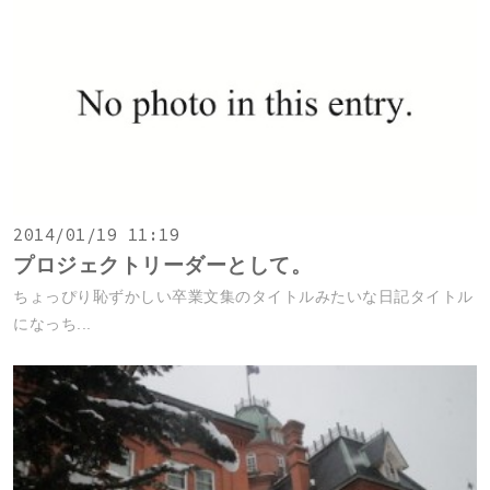
2014/01/19 11:19
プロジェクトリーダーとして。
ちょっぴり恥ずかしい卒業文集のタイトルみたいな日記タイトル
になっち...