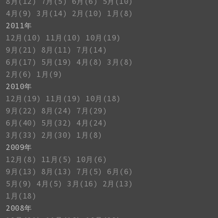
8月(12)
7月(5)
6月(6)
5月(10)
4月(9)
3月(14)
2月(10)
1月(8)
2011年
12月(10)
11月(10)
10月(19)
9月(21)
8月(11)
7月(14)
6月(17)
5月(19)
4月(8)
3月(8)
2月(6)
1月(9)
2010年
12月(19)
11月(19)
10月(18)
9月(22)
8月(24)
7月(29)
6月(40)
5月(32)
4月(24)
3月(33)
2月(30)
1月(8)
2009年
12月(8)
11月(5)
10月(6)
9月(13)
8月(13)
7月(5)
6月(6)
5月(9)
4月(5)
3月(16)
2月(13)
1月(18)
2008年