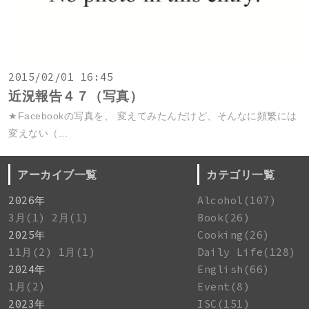
2015/02/01 16:45
近況報告４７（写真）
★Facebookの写真を、 変えてみたんだけど、そんなに頻繁には
変えない（...
アーカイブ一覧
カテゴリ一覧
2026年
Alcohol(107)
3月(1)
2月(1)
Book(26)
2025年
Cooking(26)
11月(2)
1月(1)
Daily Life(128)
2024年
English(66)
1月(2)
Event(8)
2023年
ISC(151)