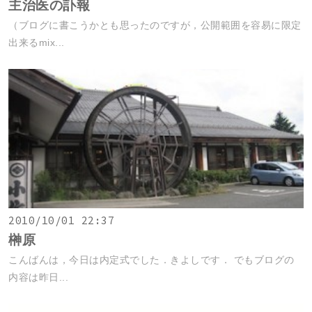
主治医の訃報
（ブログに書こうかとも思ったのですが，公開範囲を容易に限定
出来るmix...
2010/10/01 22:37
榊原
こんばんは，今日は内定式でした．きよしです． でもブログの
内容は昨日...