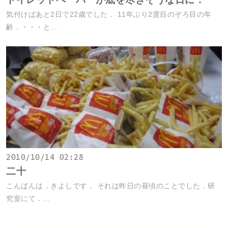
気付けばあと2日で22歳でした． 11年ぶり2度目のぞろ目の年
齢．・・・と...
2010/10/14 02:28
二十
こんばんは，きよしです． それは昨日の昼頃のことでした．研
究室にて．...