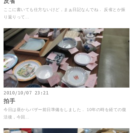
反省
ここに書いても仕方ないけど，まぁ日記なんでね． 反省とか振
り返りって...
2010/10/07 23:21
拍手
今日は昼からバザー前日準備をしました． 10年の時を経ての復
活後，今回...