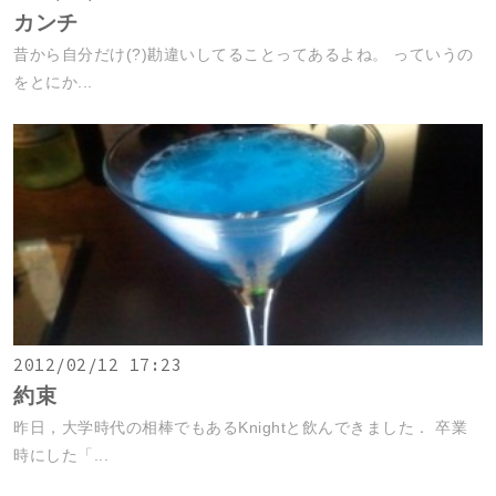
カンチ
昔から自分だけ(?)勘違いしてることってあるよね。 っていうの
をとにか...
2012/02/12 17:23
約束
昨日，大学時代の相棒でもあるKnightと飲んできました． 卒業
時にした「...