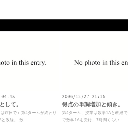
 04:48
2006/12/27 21:15
として。
得点の単調増加と傾き。
は昨日で）第4タームが終わり
第4ターム、授業は数学1Aと政経で
と政経。 数...
で数学1Aを受け、7時間くらい...