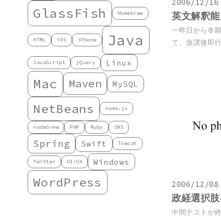
2006/12/16
GlassFish
Homebrew
英文解釈能
一昨日から冬期
Java
HTML
iOS
iPhone
て、放課後即行
Linux
JavaScript
jQuery
Mac
Maven
MySQL
NetBeans
node.js
nodebrew
PHP
Ruby
SNS
Spring
Swift
Tomcat
Windows
Twitter
UI/UX
WordPress
2006/12/08
政経選択肢
中間テストが終