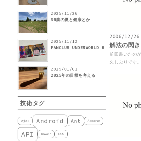
2025/11/26
36歳の夏と健康とか
2006/12/26
2025/11/12
解法の閃き
FANCLUB UNDERWORLD 6
前回書いたのが
久しぶりです。今
2025/01/01
2025年の目標を考える
技術タグ
Android
Ant
Ajax
Apache
API
Bower
CSS