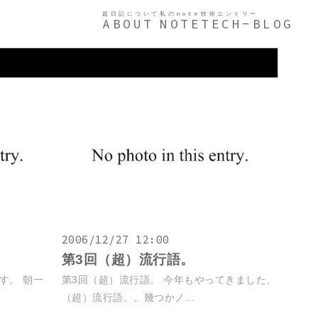
超日記について
私のnote
技術エントリー
ABOUT
NOTE
TECH-BLOG
2006/12/27 12:00
第3回（超）流行語。
す。 朝一
第3回（超）流行語。 今年もやってきました、
（超）流行語。。幾つかノ...