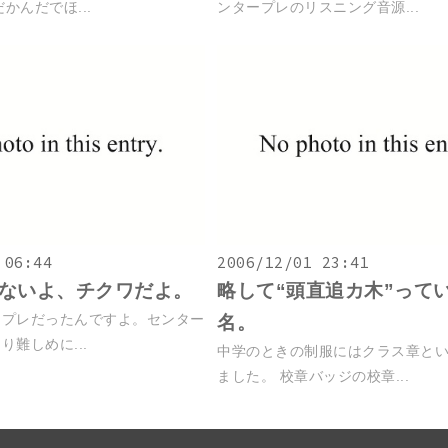
んだかんだでほ...
ンタープレのリスニング音源...
 06:44
2006/12/01 23:41
ないよ、チクワだよ。
略して“頭直追カ木”って
ープレだったんですよ。センター
名。
難しめに...
中学のときの制服にはクラス章と
ました。 校章バッジの校章...