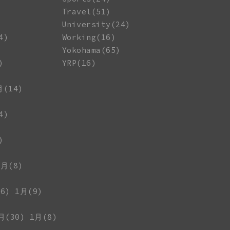
Travel(51)
University(24)
4)
Working(16)
Yokohama(65)
)
YRP(16)
月(14)
4)
)
1月(8)
6)
1月(9)
月(30)
1月(8)