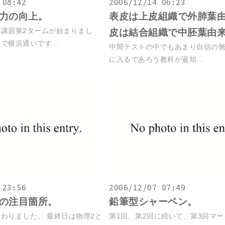
 08:42
2006/12/14 06:23
力の向上。
表皮は上皮組織で外肺葉
講習第2タームが始まりまし
皮は結合組織で中胚葉由
で横浜通いです...
中間テストの中でもあまり自信の
に入るであろう教科が返却...
 23:56
2006/12/07 07:49
の注目箇所。
鉛筆型シャーペン。
わりました。 最終日は物理2と
第1回、第2回に続いて、第3回マ