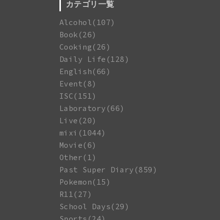
カテゴリ一覧
Alcohol(107)
Book(26)
Cooking(26)
Daily Life(128)
English(66)
Event(8)
ISC(151)
Laboratory(66)
Live(20)
mixi(1044)
Movie(6)
Other(1)
Past Super Diary(859)
Pokemon(15)
R11(27)
School Days(29)
Sports(24)