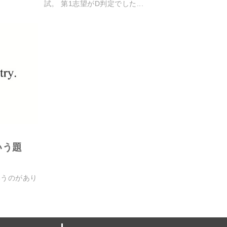
試。 第1志望がD判定でした...
いう題
いうのがあり