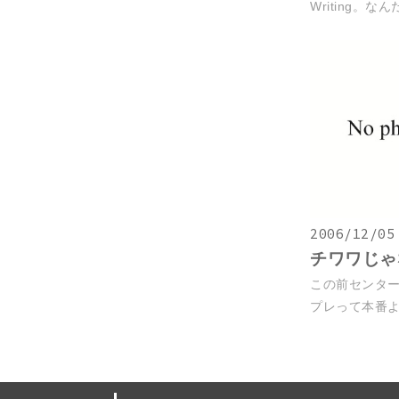
Writing。な
2006/12/05
チワワじゃ
この前センタ
プレって本番より