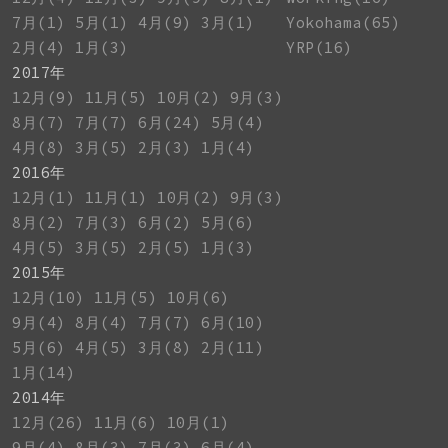
7月(1)
5月(1)
4月(9)
3月(1)
Yokohama(65)
2月(4)
1月(3)
YRP(16)
2017年
12月(9)
11月(5)
10月(2)
9月(3)
8月(7)
7月(7)
6月(24)
5月(4)
4月(8)
3月(5)
2月(3)
1月(4)
2016年
12月(1)
11月(1)
10月(2)
9月(3)
8月(2)
7月(3)
6月(2)
5月(6)
4月(5)
3月(5)
2月(5)
1月(3)
2015年
12月(10)
11月(5)
10月(6)
9月(4)
8月(4)
7月(7)
6月(10)
5月(6)
4月(5)
3月(8)
2月(11)
1月(14)
2014年
12月(26)
11月(6)
10月(1)
9月(4)
8月(3)
7月(3)
6月(4)