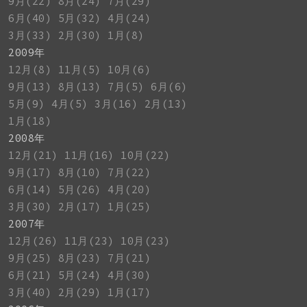
9月(22)
8月(24)
7月(29)
6月(40)
5月(32)
4月(24)
3月(33)
2月(30)
1月(8)
2009年
12月(8)
11月(5)
10月(6)
9月(13)
8月(13)
7月(5)
6月(6)
5月(9)
4月(5)
3月(16)
2月(13)
1月(18)
2008年
12月(21)
11月(16)
10月(22)
9月(17)
8月(10)
7月(22)
6月(14)
5月(26)
4月(20)
3月(30)
2月(17)
1月(25)
2007年
12月(26)
11月(23)
10月(23)
9月(25)
8月(23)
7月(21)
6月(21)
5月(24)
4月(30)
3月(40)
2月(29)
1月(17)