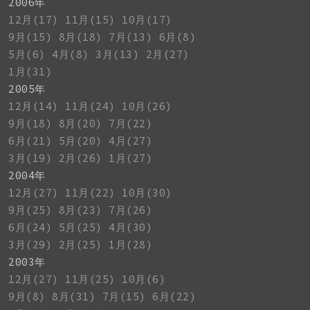
2006年
12月(17)
11月(15)
10月(17)
9月(15)
8月(18)
7月(13)
6月(8)
5月(6)
4月(8)
3月(13)
2月(27)
1月(31)
2005年
12月(14)
11月(24)
10月(26)
9月(18)
8月(20)
7月(22)
6月(21)
5月(20)
4月(27)
3月(19)
2月(26)
1月(27)
2004年
12月(27)
11月(22)
10月(30)
9月(25)
8月(23)
7月(26)
6月(24)
5月(25)
4月(30)
3月(29)
2月(25)
1月(28)
2003年
12月(27)
11月(25)
10月(6)
9月(8)
8月(31)
7月(15)
6月(22)