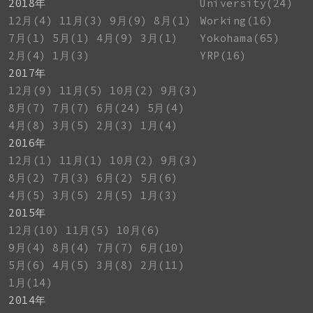
2018年
University(24)
12月(4)
11月(3)
9月(9)
8月(1)
Working(16)
7月(1)
5月(1)
4月(9)
3月(1)
Yokohama(65)
2月(4)
1月(3)
YRP(16)
2017年
12月(9)
11月(5)
10月(2)
9月(3)
8月(7)
7月(7)
6月(24)
5月(4)
4月(8)
3月(5)
2月(3)
1月(4)
2016年
12月(1)
11月(1)
10月(2)
9月(3)
8月(2)
7月(3)
6月(2)
5月(6)
4月(5)
3月(5)
2月(5)
1月(3)
2015年
12月(10)
11月(5)
10月(6)
9月(4)
8月(4)
7月(7)
6月(10)
5月(6)
4月(5)
3月(8)
2月(11)
1月(14)
2014年