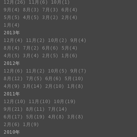
12月(26)
11月(6)
10月(1)
9月(4)
8月(3)
7月(3)
6月(4)
5月(5)
4月(5)
3月(2)
2月(4)
1月(4)
2013年
12月(4)
11月(2)
10月(2)
9月(4)
8月(4)
7月(2)
6月(6)
5月(4)
4月(5)
3月(4)
2月(5)
1月(6)
2012年
12月(6)
11月(2)
10月(5)
9月(7)
8月(12)
7月(5)
6月(6)
5月(10)
4月(9)
3月(14)
2月(10)
1月(8)
2011年
12月(10)
11月(10)
10月(19)
9月(21)
8月(11)
7月(14)
6月(17)
5月(19)
4月(8)
3月(8)
2月(6)
1月(9)
2010年