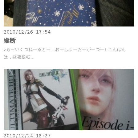
2010/12/26 17:54
縦断
♪もーいくつねーるとー，おーしょーおーがーつー♪ こんばん
は，昼夜逆転...
2010/12/24 18:27