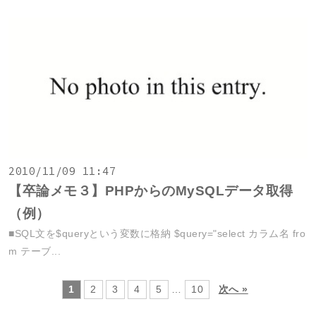
2010/11/09 11:47
【卒論メモ３】PHPからのMySQLデータ取得
（例）
■SQL文を$queryという変数に格納 $query="select カラム名 fro
m テーブ...
1
2
3
4
5
…
10
次へ »