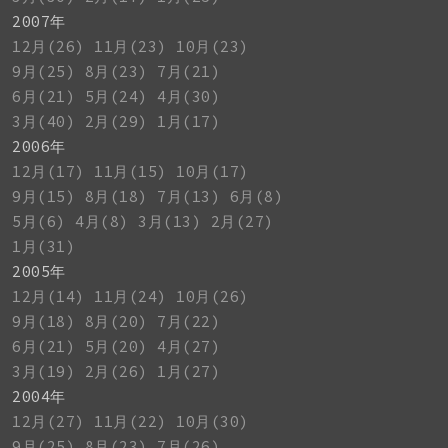
2007年
12月(26)
11月(23)
10月(23)
9月(25)
8月(23)
7月(21)
6月(21)
5月(24)
4月(30)
3月(40)
2月(29)
1月(17)
2006年
12月(17)
11月(15)
10月(17)
9月(15)
8月(18)
7月(13)
6月(8)
5月(6)
4月(8)
3月(13)
2月(27)
1月(31)
2005年
12月(14)
11月(24)
10月(26)
9月(18)
8月(20)
7月(22)
6月(21)
5月(20)
4月(27)
3月(19)
2月(26)
1月(27)
2004年
12月(27)
11月(22)
10月(30)
9月(25)
8月(23)
7月(26)