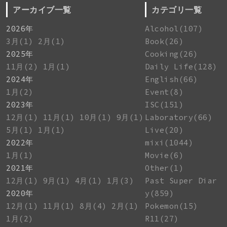
アーカイブ一覧
カテゴリ一覧
2026年
Alcohol(107)
3月(1)
2月(1)
Book(26)
2025年
Cooking(26)
11月(2)
1月(1)
Daily Life(128)
2024年
English(66)
1月(2)
Event(8)
2023年
ISC(151)
12月(1)
11月(1)
10月(1)
9月(1)
Laboratory(66)
5月(1)
1月(1)
Live(20)
2022年
mixi(1044)
1月(1)
Movie(6)
2021年
Other(1)
12月(1)
9月(1)
4月(1)
1月(3)
Past Super Diar
2020年
y(859)
12月(1)
11月(1)
8月(4)
2月(1)
Pokemon(15)
1月(2)
R11(27)