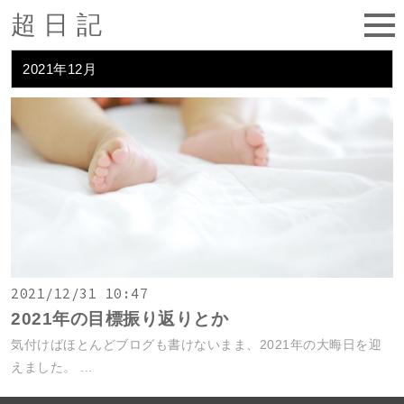
超日記
2021年12月
2021/12/31 10:47
2021年の目標振り返りとか
気付けばほとんどブログも書けないまま、2021年の大晦日を迎
えました。 ...