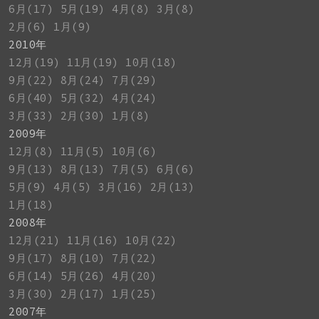
6月(17)
5月(19)
4月(8)
3月(8)
2月(6)
1月(9)
2010年
12月(19)
11月(19)
10月(18)
9月(22)
8月(24)
7月(29)
6月(40)
5月(32)
4月(24)
3月(33)
2月(30)
1月(8)
2009年
12月(8)
11月(5)
10月(6)
9月(13)
8月(13)
7月(5)
6月(6)
5月(9)
4月(5)
3月(16)
2月(13)
1月(18)
2008年
12月(21)
11月(16)
10月(22)
9月(17)
8月(10)
7月(22)
6月(14)
5月(26)
4月(20)
3月(30)
2月(17)
1月(25)
2007年