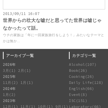
2013/09/11 16:07
世界からの壮大な嘘だと思ってた世界は嘘じゃ
なかったって話。
ウチの家族は「年に一回家族旅行をしよう！」みたいなテーマと
かは無か...
アーカイブ一覧
カテゴリ一覧
2026年
Alcohol(107)
3月(1)
2月(1)
Book(26)
2025年
Cooking(26)
11月(2)
1月(1)
Daily Life(128)
2024年
English(66)
1月(2)
Event(8)
2023年
ISC(151)
12月(1)
11月(1)
10月(1)
9月(1)
Laboratory(66)