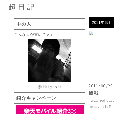
超日記
2011年6月
中の人
こんな人が書いてます
2011/06/29
@ktkiyoshi
観戦
紹介キャンペーン
I watched bas
terday. It is R