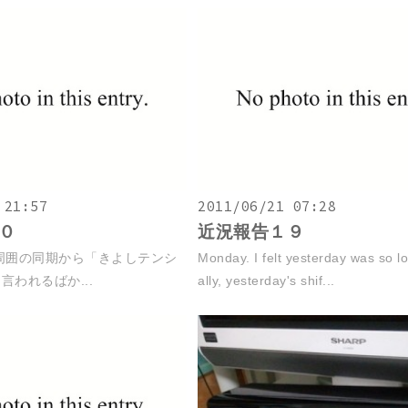
 21:57
2011/06/21 07:28
０
近況報告１９
周囲の同期から「きよしテンシ
Monday. I felt yesterday was so lo
言われるばか...
ally, yesterday's shif...