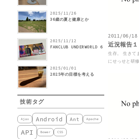
2025/11/26
36歳の夏と健康とか
2011/06/18
2025/11/12
近況報告１
FANCLUB UNDERWORLD 6
生存。 生きて
にせっせと研修。
2025/01/01
2025年の目標を考える
技術タグ
Android
Ant
Ajax
Apache
API
Bower
CSS