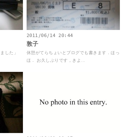
2011/06/14 20:44
敦子
きました」
休憩がてらちょいとブログでも書きます．ほっ
ほ． お久しぶりです，きよ...