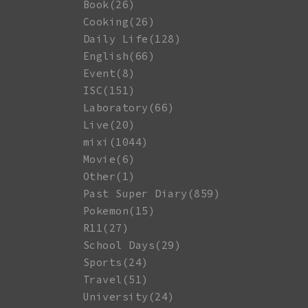
Book(26)
Cooking(26)
Daily Life(128)
English(66)
Event(8)
ISC(151)
Laboratory(66)
Live(20)
mixi(1044)
Movie(6)
Other(1)
Past Super Diary(859)
Pokemon(15)
R11(27)
School Days(29)
Sports(24)
Travel(51)
University(24)