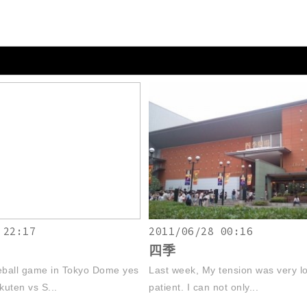
 22:17
2011/06/28 00:16
四季
eball game in Tokyo Dome yes
Last week, My tension was very lo
akuten vs S...
patient. I can not only...