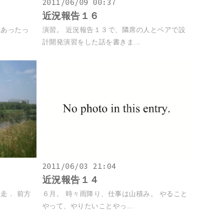
2011/06/09 00:37
近況報告１６
とあったっ
演習。 近況報告１３で、隣席の人とペアで設
計開発演習をした話を書きま...
2011/06/03 21:04
近況報告１４
走． 前方
６月。 時々雨降り、仕事は山積み。 やること
やって、やりたいことやっ...