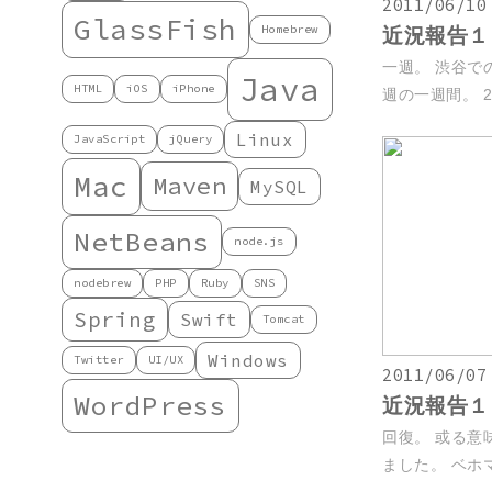
2011/06/10
GlassFish
Homebrew
近況報告１
一週。 渋谷で
Java
HTML
iOS
iPhone
週の一週間。 2
Linux
JavaScript
jQuery
Mac
Maven
MySQL
NetBeans
node.js
nodebrew
PHP
Ruby
SNS
Spring
Swift
Tomcat
Windows
Twitter
UI/UX
2011/06/07
WordPress
近況報告１
回復。 或る意
ました。 ベホマ