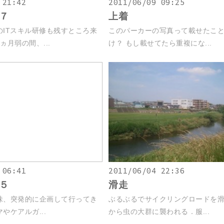
 21:42
2011/06/09 09:25
７
上着
のITスキル研修も残すところ来
このパーカーの写真って載せたこ
ヵ月弱の間、...
け？ もし載せてたら重複にな...
 06:41
2011/06/04 22:36
５
滑走
味、突発的に企画して行ってき
ぶるぶるでサイクリングロードを滑
やケアルガ...
から虫の大群に襲われる．服...