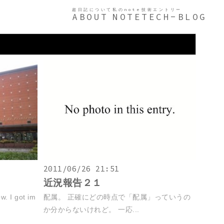
超日記について
私のnote
技術エントリー
ABOUT
NOTE
TECH-BLOG
2011/06/26 21:51
近況報告２１
w. I got im
配属。 正確にどの時点で「配属」っていうの
か分からないけれど。 一応...