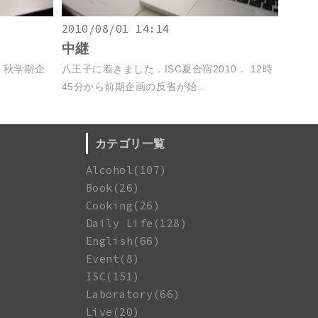
2010/08/01 14:14
中継
，秋学期企
八王子に着きました．ISC夏合宿2010． 12時
45分から前期企画の反省が始...
カテゴリ一覧
Alcohol(107)
Book(26)
Cooking(26)
Daily Life(128)
English(66)
Event(8)
ISC(151)
Laboratory(66)
Live(20)