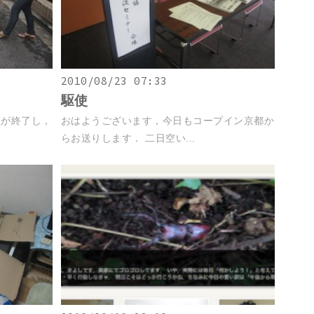
2010/08/23 07:33
駆使
程が終了し，
おはようございます，今日もコープイン京都か
らお送りします． 二日空い...