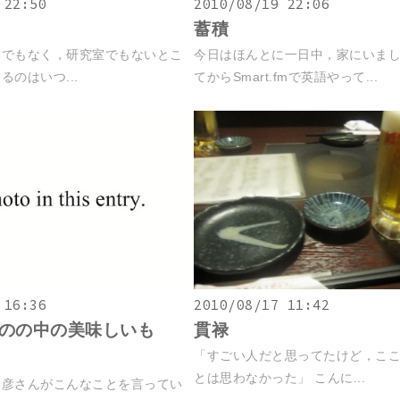
 22:50
2010/08/19 22:06
蓄積
家でもなく，研究室でもないとこ
今日はほんとに一日中，家にいまし
のはいつ...
てからSmart.fmで英語やって...
 16:36
2010/08/17 11:42
のの中の美味しいも
貫禄
「すごい人だと思ってたけど，こ
とは思わなかった」 こんに...
延彦さんがこんなことを言ってい