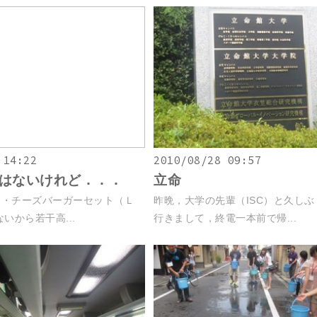
 14:22
2010/08/28 09:57
はないけれど．．．
立命
・・チーズバーガーセット（Ｌ
昨晩，大学の先輩（ISC）と久し
いから若干高...
行きまして，終電一本前で帰...