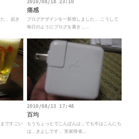
2010/08/18 23:10
痛感
た． 起き
ブログデザインを一新致しました． こうして
毎日のようにブログを書き，...
2010/08/13 17:48
百均
こまですごい
もうちょっとでこんばんは，でも今はこんにち
は．きよしです． 実家帰省...