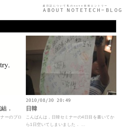
超日記について
私のnote
技術エントリー
ABOUT
NOTE
TECH-BLOG
2010/08/30 20:49
完結．
日韓
ミナーのブロ
こんばんは，日韓セミナーの4日目を書いてか
ら1日空いてしまいました． ...