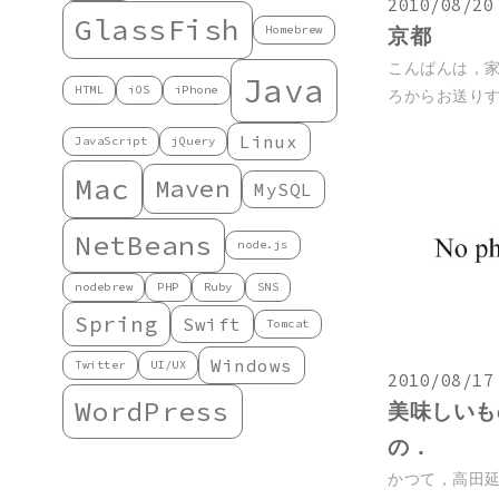
2010/08/20
GlassFish
Homebrew
京都
こんばんは，
Java
HTML
iOS
iPhone
ろからお送りする
Linux
JavaScript
jQuery
Mac
Maven
MySQL
NetBeans
node.js
nodebrew
PHP
Ruby
SNS
Spring
Swift
Tomcat
Windows
Twitter
UI/UX
2010/08/17
WordPress
美味しいも
の．
かつて，高田