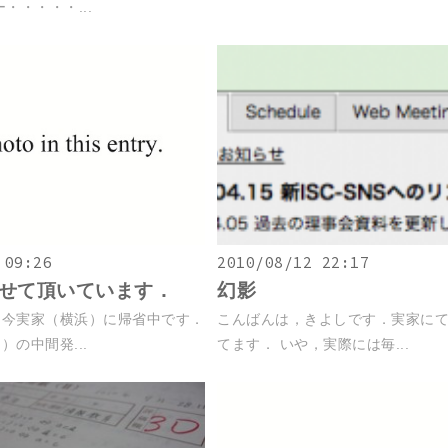
・・・・・...
 09:26
2010/08/12 22:17
せて頂いています．
幻影
只今実家（横浜）に帰省中です．
こんばんは，きよしです．実家に
の中間発...
てます． いや，実際には毎...