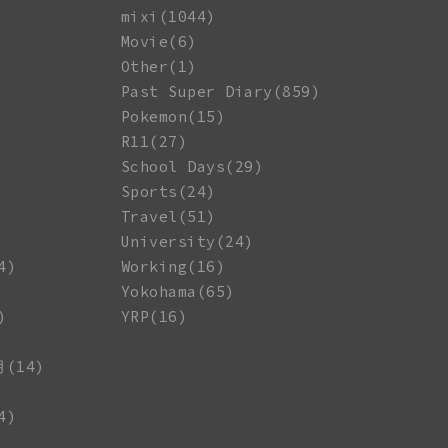
mixi(1044)
Movie(6)
Other(1)
Past Super Diary(859)
Pokemon(15)
R11(27)
School Days(29)
Sports(24)
Travel(51)
University(24)
4)
Working(16)
Yokohama(65)
)
YRP(16)
月(14)
4)