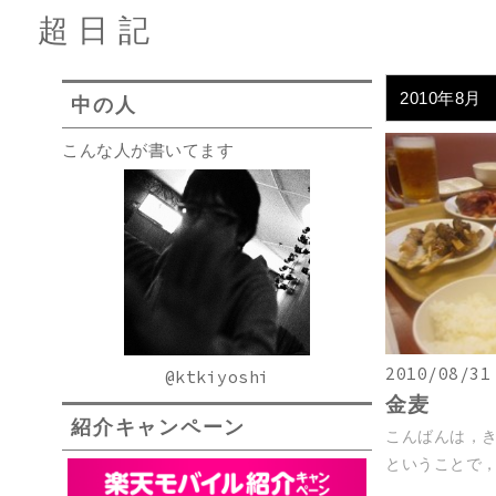
超日記
2010年8月
中の人
こんな人が書いてます
2010/08/31
@ktkiyoshi
金麦
紹介キャンペーン
こんばんは，き
ということで，小