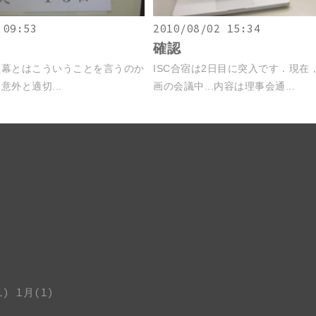
 09:53
2010/08/02 15:34
確認
黒幕とはこういうことを言うのか
ISC合宿は2日目に突入です．現在
外と適切...
画の会議中...内容は理事会通...
1)
1月(1)