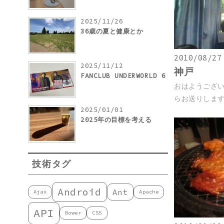
2025/11/26
36歳の夏と健康とか
2010/08/27
2025/11/12
神戸
FANCLUB UNDERWORLD 6
おはようござ
らお送りします．
2025/01/01
2025年の目標を考える
技術タグ
Android
Ant
Ajax
Apache
API
Bower
CSS