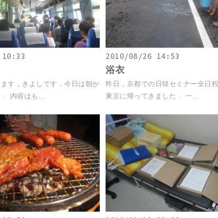
 10:33
2010/08/26 14:53
浴衣
います，きよしです．今日は朝か
昨日，京都での日韓セミナー全日
 内容はも...
東京に帰ってきました． 一...