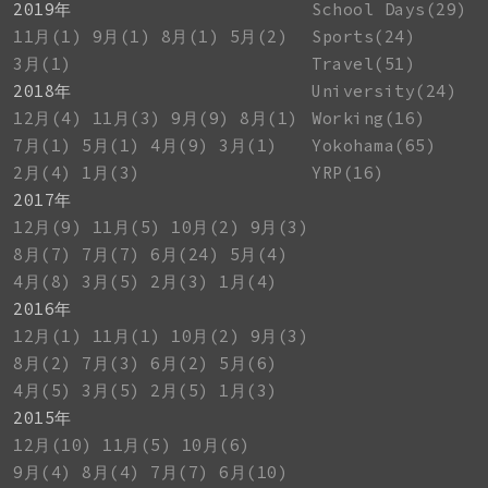
2019年
School Days(29)
11月(1)
9月(1)
8月(1)
5月(2)
Sports(24)
3月(1)
Travel(51)
2018年
University(24)
12月(4)
11月(3)
9月(9)
8月(1)
Working(16)
7月(1)
5月(1)
4月(9)
3月(1)
Yokohama(65)
2月(4)
1月(3)
YRP(16)
2017年
12月(9)
11月(5)
10月(2)
9月(3)
8月(7)
7月(7)
6月(24)
5月(4)
4月(8)
3月(5)
2月(3)
1月(4)
2016年
12月(1)
11月(1)
10月(2)
9月(3)
8月(2)
7月(3)
6月(2)
5月(6)
4月(5)
3月(5)
2月(5)
1月(3)
2015年
12月(10)
11月(5)
10月(6)
9月(4)
8月(4)
7月(7)
6月(10)