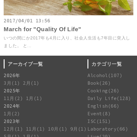
2017/04/01 13:56
March for "Quality Of Life"
いつの間にか2017年も4月に入り、社会人生活も7年目に突入し
ました。 と...
アーカイブ一覧
カテゴリ一覧
2026年
Alcohol(107)
3月(1)
2月(1)
Book(26)
2025年
Cooking(26)
11月(2)
1月(1)
Daily Life(128)
2024年
English(66)
1月(2)
Event(8)
2023年
ISC(151)
12月(1)
11月(1)
10月(1)
9月(1)
Laboratory(66)
5月(1)
1月(1)
Live(20)