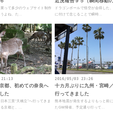
６
近況報告９５（瞬間移動
授業って多少のウェブサイト制作
ドラゴンボールで悟空が会得した
よね、た...
に付けて念じることで瞬時...
 21:13
2016/05/03 23:26
京都、初めての奈良へ
十カ月ぶりに九州・宮崎
した
行ってきました
日本三景“天橋立”へ行ってきま
熊本地震が発生するよりもっと前
京都と、...
たGW帰省、予定通り行って...