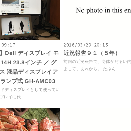
 09:17
2016/03/29 20:15
Dell ディスプレイ モ
近況報告９１（５年）
前回の近況報告で、身体がだるい
14H 23.8インチ ／ グ
まして、あれから。 たぶん...
ス 液晶ディスプレイア
クランプ式 GH-AMC03
ンドディスプレイとして使ってい
プレイに代...