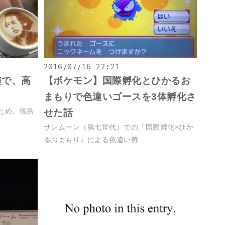
2016/07/16 22:21
陸で、高
【ポケモン】国際孵化とひかるお
まもりで色違いゴースを3体孵化さ
ため、徳島
せた話
サンムーン（第七世代）での「国際孵化×ひか
るおまもり」による色違い孵...