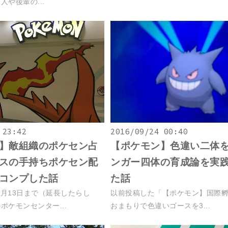
や後輩の...
 23:42
2016/09/24 00:40
】敵組織のポケセン占
【ポケモン】色違い二体
スの手持ちポケセン配
ンガー四体の育成論を実
コンプした話
た話
11月13日まで（延長したらし
以前投稿した「【ポケモン】国際
ポケモンセンター...
おまもりで色違いゴースを3...