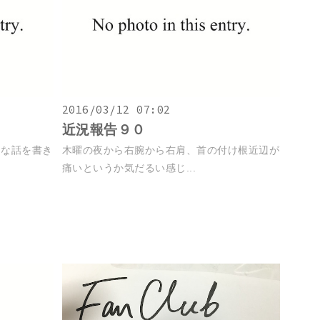
2016/03/12 07:02
近況報告９０
的な話を書き
木曜の夜から右腕から右肩、首の付け根近辺が
痛いというか気だるい感じ...