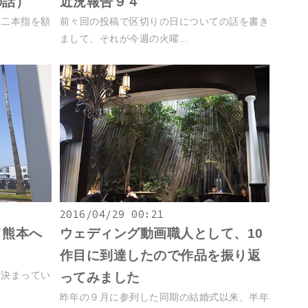
の話）
近況報告９４
、二本指を額
前々回の投稿で区切りの日についての話を書き
まして、それが今週の火曜...
2016/04/29 00:21
／熊本へ
ウェディング動画職人として、10
作目に到達したので作品を振り返
に決まってい
ってみました
昨年の９月に参列した同期の結婚式以来、半年