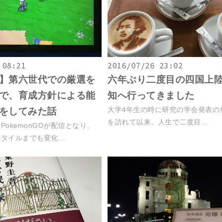
 08:21
2016/07/26 23:02
】第六世代での厳選を
六年ぶり二度目の四国上
で、育成方針による能
知へ行ってきました
大学4年生の時に研究の学会発表の
をしてみた話
を訪れて以来、人生で二度目...
PokemonGOが配信となり、
タイルまでも変化...