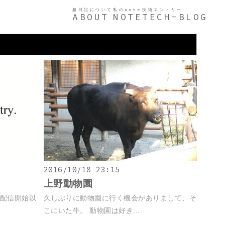
超日記について
私のnote
技術エントリー
ABOUT
NOTE
TECH-BLOG
2016/10/18 23:15
上野動物園
の配信開始以
久しぶりに動物園に行く機会がありまして、そ
こにいた牛。 動物園は好き...