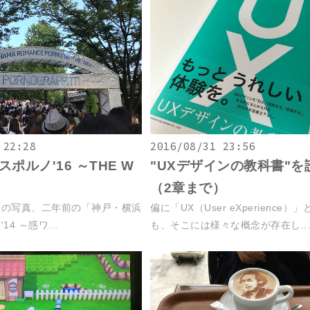
 22:28
2016/08/31 23:56
ポルノ'16 ～THE W
"UXデザインの教科書"を
（2章まで）
この写真、二年前の「神戸・横浜
偏に「UX（User eXperience）
4 ～惑ワ...
も、そこには様々な概念が存在し..