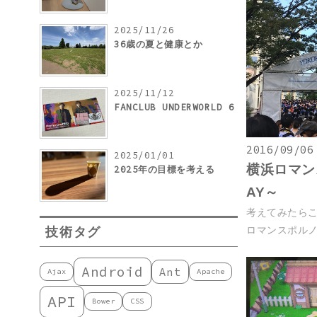
2025/11/26
36歳の夏と健康とか
2025/11/12
FANCLUB UNDERWORLD 6
2016/09/06
2025/01/01
横浜ロマンス
2025年の目標を考える
AY～
考えてみたら
技術タグ
ロマンスポルノ'1
Android
Ant
Ajax
Apache
API
Bower
CSS