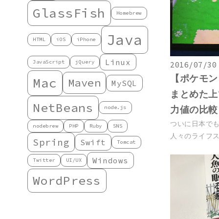
GlassFish
Homebrew
Java
HTML
iOS
iPhone
Linux
JavaScript
jQuery
2016/07/30
【ポケモン
Mac
Maven
MySQL
まとめた上
NetBeans
node.js
力値の比較
ついに日本でも
nodebrew
PHP
Ruby
SNS
人々のライフス
Spring
Swift
Tomcat
Windows
Twitter
UI/UX
WordPress