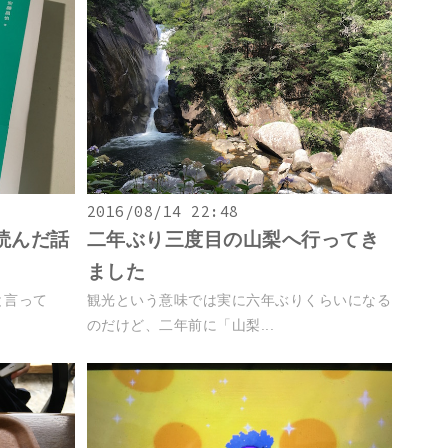
2016/08/14 22:48
読んだ話
二年ぶり三度目の山梨へ行ってき
ました
」と言って
観光という意味では実に六年ぶりくらいになる
.
のだけど、二年前に「山梨...