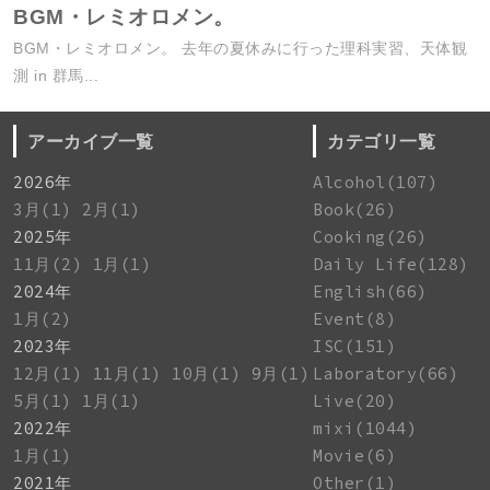
BGM・レミオロメン。
BGM・レミオロメン。 去年の夏休みに行った理科実習、天体観
測 in 群馬...
アーカイブ一覧
カテゴリ一覧
2026年
Alcohol(107)
3月(1)
2月(1)
Book(26)
2025年
Cooking(26)
11月(2)
1月(1)
Daily Life(128)
2024年
English(66)
1月(2)
Event(8)
2023年
ISC(151)
12月(1)
11月(1)
10月(1)
9月(1)
Laboratory(66)
5月(1)
1月(1)
Live(20)
2022年
mixi(1044)
1月(1)
Movie(6)
2021年
Other(1)