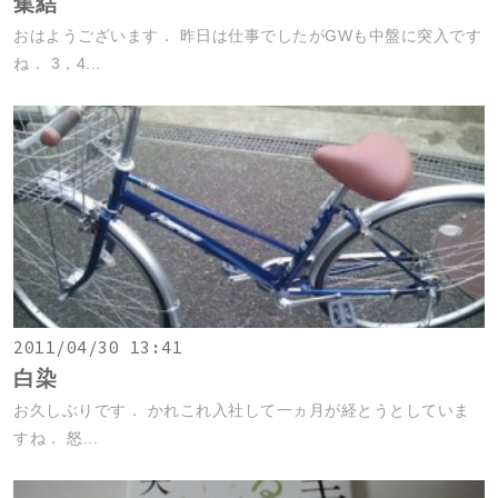
集結
おはようございます． 昨日は仕事でしたがGWも中盤に突入です
ね． 3，4...
2011/04/30 13:41
白染
お久しぶりです． かれこれ入社して一ヵ月が経とうとしていま
すね． 怒...