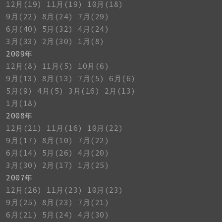
12月(19)
11月(19)
10月(18)
9月(22)
8月(24)
7月(29)
6月(40)
5月(32)
4月(24)
3月(33)
2月(30)
1月(8)
2009年
12月(8)
11月(5)
10月(6)
9月(13)
8月(13)
7月(5)
6月(6)
5月(9)
4月(5)
3月(16)
2月(13)
1月(18)
2008年
12月(21)
11月(16)
10月(22)
9月(17)
8月(10)
7月(22)
6月(14)
5月(26)
4月(20)
3月(30)
2月(17)
1月(25)
2007年
12月(26)
11月(23)
10月(23)
9月(25)
8月(23)
7月(21)
6月(21)
5月(24)
4月(30)