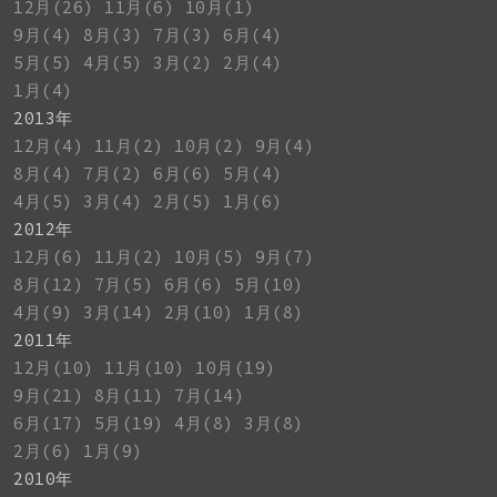
12月(26)
11月(6)
10月(1)
9月(4)
8月(3)
7月(3)
6月(4)
5月(5)
4月(5)
3月(2)
2月(4)
1月(4)
2013年
12月(4)
11月(2)
10月(2)
9月(4)
8月(4)
7月(2)
6月(6)
5月(4)
4月(5)
3月(4)
2月(5)
1月(6)
2012年
12月(6)
11月(2)
10月(5)
9月(7)
8月(12)
7月(5)
6月(6)
5月(10)
4月(9)
3月(14)
2月(10)
1月(8)
2011年
12月(10)
11月(10)
10月(19)
9月(21)
8月(11)
7月(14)
6月(17)
5月(19)
4月(8)
3月(8)
2月(6)
1月(9)
2010年