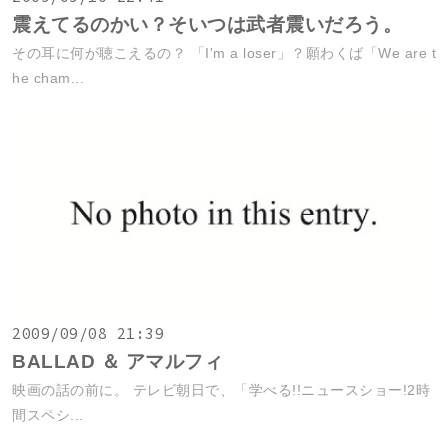
震えてるのかい？そいつは武者震いだろう。
その耳に何が聴こえるの？ 「I'm a loser」？願わくば「We are t
he cham...
2009/09/08 21:39
BALLAD ＆ アマルフィ
映画の話の前に。 テレビ朝日で、「学べる!!ニュースショー!2時
間スペシ...