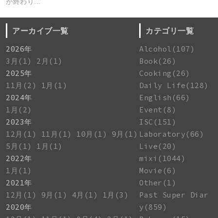
が終わり...
アーカイブ一覧
カテゴリ一覧
2026年
Alcohol(107)
3月(1)
2月(1)
Book(26)
2025年
Cooking(26)
11月(2)
1月(1)
Daily Life(128)
2024年
English(66)
1月(2)
Event(8)
2023年
ISC(151)
12月(1)
11月(1)
10月(1)
9月(1)
Laboratory(66)
5月(1)
1月(1)
Live(20)
2022年
mixi(1044)
1月(1)
Movie(6)
2021年
Other(1)
12月(1)
9月(1)
4月(1)
1月(3)
Past Super Diar
2020年
y(859)