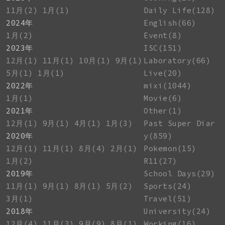
11月(2)
1月(1)
Daily Life(128)
2024年
English(66)
1月(2)
Event(8)
2023年
ISC(151)
12月(1)
11月(1)
10月(1)
9月(1)
Laboratory(66)
5月(1)
1月(1)
Live(20)
2022年
mixi(1044)
1月(1)
Movie(6)
2021年
Other(1)
12月(1)
9月(1)
4月(1)
1月(3)
Past Super Diar
2020年
y(859)
12月(1)
11月(1)
8月(4)
2月(1)
Pokemon(15)
1月(2)
R11(27)
2019年
School Days(29)
11月(1)
9月(1)
8月(1)
5月(2)
Sports(24)
3月(1)
Travel(51)
2018年
University(24)
12月(4)
11月(3)
9月(9)
8月(1)
Working(16)