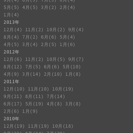
5月(5)
4月(5)
3月(2)
2月(4)
1月(4)
2013年
12月(4)
11月(2)
10月(2)
9月(4)
8月(4)
7月(2)
6月(6)
5月(4)
4月(5)
3月(4)
2月(5)
1月(6)
2012年
12月(6)
11月(2)
10月(5)
9月(7)
8月(12)
7月(5)
6月(6)
5月(10)
4月(9)
3月(14)
2月(10)
1月(8)
2011年
12月(10)
11月(10)
10月(19)
9月(21)
8月(11)
7月(14)
6月(17)
5月(19)
4月(8)
3月(8)
2月(6)
1月(9)
2010年
12月(19)
11月(19)
10月(18)