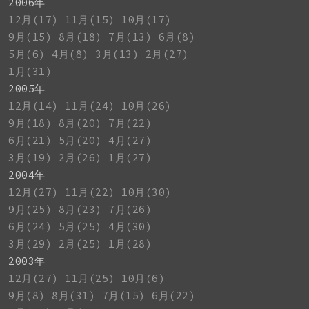
2006年
12月(17)
11月(15)
10月(17)
9月(15)
8月(18)
7月(13)
6月(8)
5月(6)
4月(8)
3月(13)
2月(27)
1月(31)
2005年
12月(14)
11月(24)
10月(26)
9月(18)
8月(20)
7月(22)
6月(21)
5月(20)
4月(27)
3月(19)
2月(26)
1月(27)
2004年
12月(27)
11月(22)
10月(30)
9月(25)
8月(23)
7月(26)
6月(24)
5月(25)
4月(30)
3月(29)
2月(25)
1月(28)
2003年
12月(27)
11月(25)
10月(6)
9月(8)
8月(31)
7月(15)
6月(22)