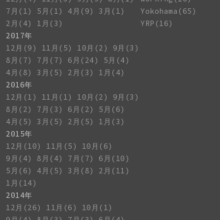
7月(1)
5月(1)
4月(9)
3月(1)
Yokohama(65)
2月(4)
1月(3)
YRP(16)
2017年
12月(9)
11月(5)
10月(2)
9月(3)
8月(7)
7月(7)
6月(24)
5月(4)
4月(8)
3月(5)
2月(3)
1月(4)
2016年
12月(1)
11月(1)
10月(2)
9月(3)
8月(2)
7月(3)
6月(2)
5月(6)
4月(5)
3月(5)
2月(5)
1月(3)
2015年
12月(10)
11月(5)
10月(6)
9月(4)
8月(4)
7月(7)
6月(10)
5月(6)
4月(5)
3月(8)
2月(11)
1月(14)
2014年
12月(26)
11月(6)
10月(1)
9月(4)
8月(3)
7月(3)
6月(4)