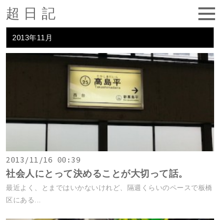
超日記
2013年11月
2013/11/16 00:39
社会人にとって決めることが大切って話。
最近よく、とまではいかないけれど、隔週くらいのペースで板橋
区にある...