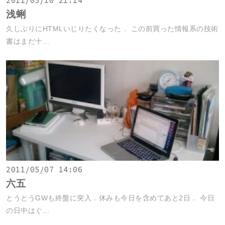
2011/05/10 21:14
浅蜊
久しぶりにHTMLいじりたくなった． この前買った情報系の技術
書はまだ十...
2011/05/07 14:06
六五
とうとうGWも終盤に突入．休みも今日を含めてあと2日． 今日
の日中はぐ...