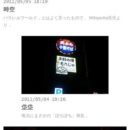
2011/05/05 18:19
時空
パラレルワールド，とはよく言ったもので． Wikipedia先生よ
り．
2011/05/04 19:26
垈垈
地元にまさかの「ぼちぼち」発見．