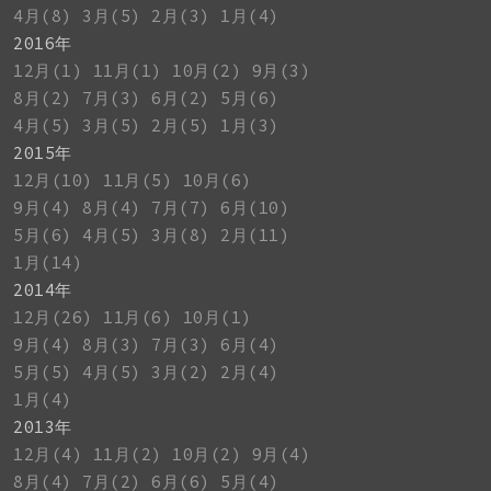
4月(8)
3月(5)
2月(3)
1月(4)
2016年
12月(1)
11月(1)
10月(2)
9月(3)
8月(2)
7月(3)
6月(2)
5月(6)
4月(5)
3月(5)
2月(5)
1月(3)
2015年
12月(10)
11月(5)
10月(6)
9月(4)
8月(4)
7月(7)
6月(10)
5月(6)
4月(5)
3月(8)
2月(11)
1月(14)
2014年
12月(26)
11月(6)
10月(1)
9月(4)
8月(3)
7月(3)
6月(4)
5月(5)
4月(5)
3月(2)
2月(4)
1月(4)
2013年
12月(4)
11月(2)
10月(2)
9月(4)
8月(4)
7月(2)
6月(6)
5月(4)