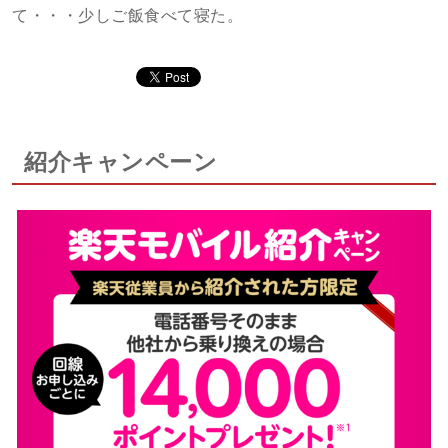
て・・・少しご飯食べて寝た。
紹介キャンペーン