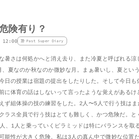
危険有り？
 12:00
Past Super Diary
な暑さは何処かへと消え去り、また冷夏と呼ばれる涼
月、夏なのか秋なのか微妙な月。まぁ暑いし、夏とい
今日の授業は宿題の提出をしたりした。そして今日も
前に体育の話はしないって言ったような覚えがあるけ
えず組体操の技の練習をした。2人〜5人で行う技はま
クラス全員で行う技はとても難しく、かつ危険だ。とく
2人、1人と乗っていくピラミッドは特にバランスを取
可能性が大きく危険。私は3人の真ん中で微妙な位置