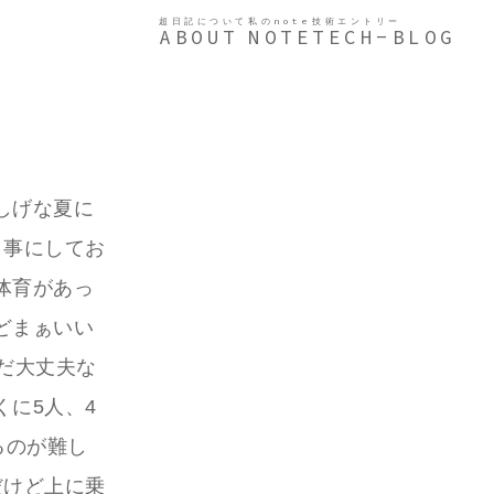
超日記について
私のnote
技術エントリー
ABOUT
NOTE
TECH-BLOG
しげな夏に
う事にしてお
体育があっ
どまぁいい
だ大丈夫な
に5人、4
るのが難し
だけど上に乗