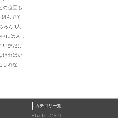
どの位置も
を組んでそ
ちろん9人
の中には入っ
ない技だけ
なければい
もしれな
カテゴリ一覧
Alcohol(107)