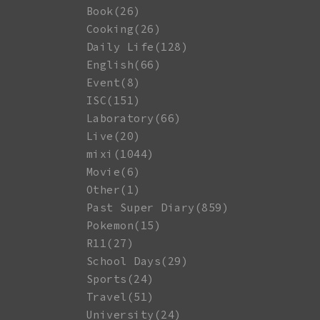
Book(26)
Cooking(26)
Daily Life(128)
English(66)
Event(8)
ISC(151)
Laboratory(66)
Live(20)
mixi(1044)
Movie(6)
Other(1)
Past Super Diary(859)
Pokemon(15)
R11(27)
School Days(29)
Sports(24)
Travel(51)
University(24)