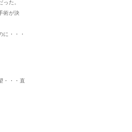
だった。
手術が決
のに・・・
望・・・直