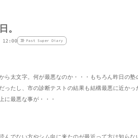
日。
 12:00
Past Super Diary
から太文字。何が最悪なのか・・・もちろん昨日の塾
だったし、市の診断テストの結果も結構最悪に近かっ
上に最悪な事が・・・
読んでない方やシム向に来たのが最近って方は知らな