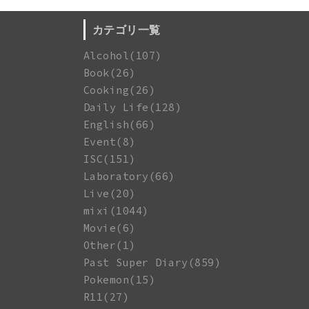
カテゴリ一覧
Alcohol(107)
Book(26)
Cooking(26)
Daily Life(128)
English(66)
Event(8)
ISC(151)
Laboratory(66)
Live(20)
mixi(1044)
Movie(6)
Other(1)
Past Super Diary(859)
Pokemon(15)
R11(27)