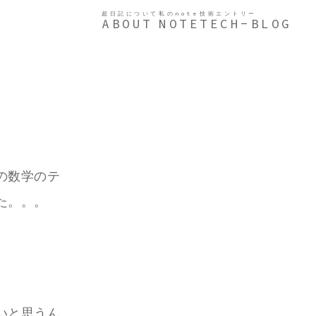
超日記について
私のnote
技術エントリー
ABOUT
NOTE
TECH-BLOG
の数学のテ
た。。。
いと思うん