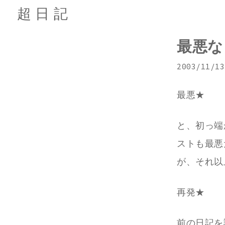
超日記
最悪な
2003/11/13
最悪★
と、初っ端
ストも最悪
が、それ以
再発★
前の日記を