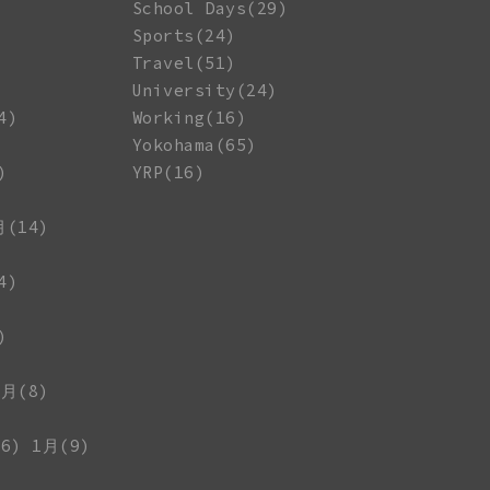
School Days(29)
Sports(24)
Travel(51)
University(24)
4)
Working(16)
Yokohama(65)
)
YRP(16)
月(14)
4)
)
1月(8)
6)
1月(9)