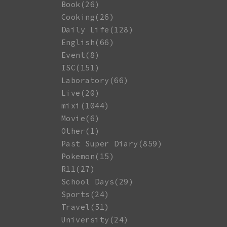
Book(26)
Cooking(26)
Daily Life(128)
English(66)
Event(8)
ISC(151)
Laboratory(66)
Live(20)
mixi(1044)
Movie(6)
Other(1)
Past Super Diary(859)
Pokemon(15)
R11(27)
School Days(29)
Sports(24)
Travel(51)
University(24)