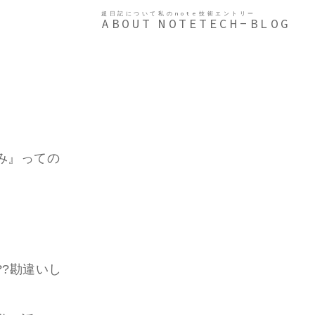
超日記について
私のnote
技術エントリー
ABOUT
NOTE
TECH-BLOG
み』っての
?勘違いし