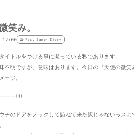
微笑み。
 12:00
Past Super Diary
タイトルをつける事に凝っている私であります。
味不明ですが、意味はあります。今日の『天使の微笑
メージ。
ーー!!!!
ウチのドアをノックして訪ねて来た訳じゃないっスよ?
。