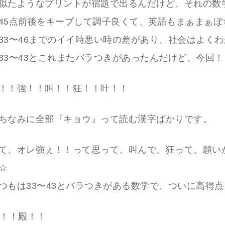
似たようなプリントが宿題で出るんだけど、それの数
45点前後をキープして調子良くて、英語もまぁまぁぼ
33〜46までのイイ時悪い時の差があり、社会はよく
33〜43とこれまたバラつきがあったんだけど、今回！
！！強！！叫！！狂！！叶！！
ちなみに全部『キョウ』って読む漢字ばかりです。
て、オレ強ぇ！！って思って、叫んで、狂って、願い
☆
つもは33〜43とバラつきがある数学で、ついに高得点
天！！殿！！