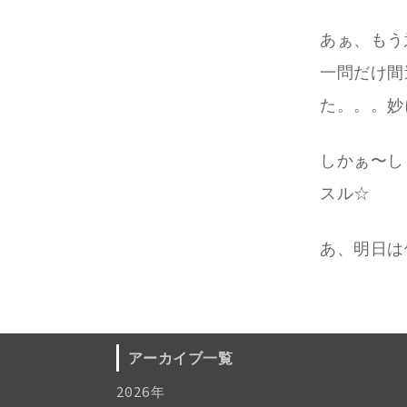
あぁ、もう
一問だけ間
た。。。妙
しかぁ〜し
スル☆
あ、明日は
アーカイブ一覧
2026年