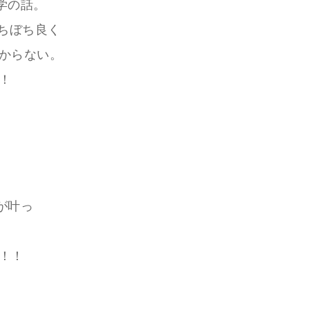
学の話。
ちぼち良く
わからない。
！
が叶っ
！！