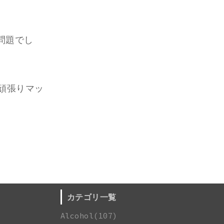
。
問題でし
頑張りマッ
カテゴリ一覧
Alcohol(107)