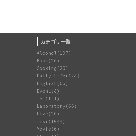
カテゴリ一覧
Alcohol(107)
Book(26)
Cooking(26)
Daily Life(128)
English(66)
Event(8)
ISC(151)
Laboratory(66)
Live(20)
mixi(1044)
Movie(6)