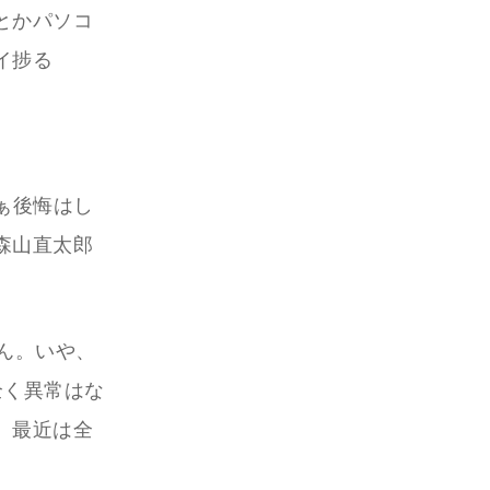
とかパソコ
イ捗る
ぁ後悔はし
森山直太郎
ん。いや、
全く異常はな
。最近は全