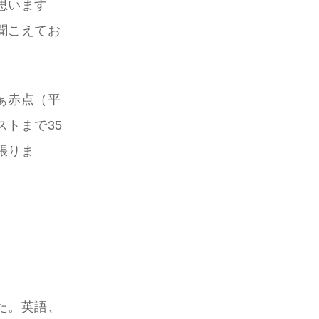
思います
聞こえてお
ぁ赤点（平
トまで35
張りま
た。英語、