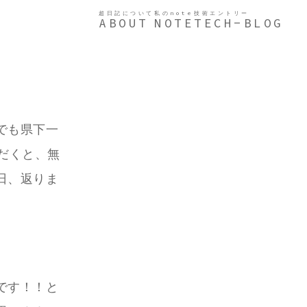
超日記について
私のnote
技術エントリー
ABOUT
NOTE
TECH-BLOG
でも県下一
だくと、無
日、返りま
です！！と