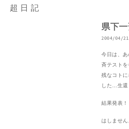
超日記
県下一
2004/04/21
今日は、あ
斉テストを
残なコトに
した…生還
結果発表！
はしません