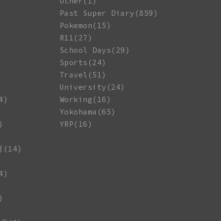
Other(1)
Past Super Diary(859)
Pokemon(15)
R11(27)
School Days(29)
Sports(24)
Travel(51)
University(24)
4)
Working(16)
Yokohama(65)
)
YRP(16)
月(14)
4)
)