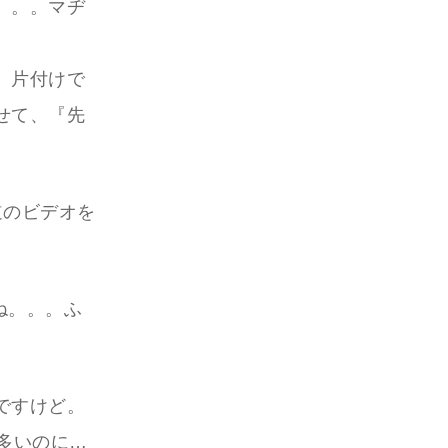
。。。マヂ
。
、片付けで
せて、『先
道のビデオを
。
ね。。。ふ
ですけど。
多いのに…