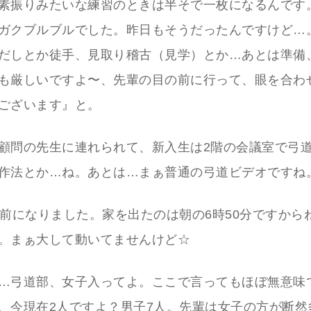
素振りみたいな練習のときは半そで一枚になるんです
ガクブルブルでした。昨日もそうだったんですけど…
だしとか徒手、見取り稽古（見学）とか…あとは準備
も厳しいですよ〜、先輩の目の前に行って、眼を合わ
ございます』と。
顧問の先生に連れられて、新入生は2階の会議室で弓
作法とか…ね。あとは…まぁ普通の弓道ビデオですね
時前になりました。家を出たのは朝の6時50分ですから
。まぁ大して動いてませんけど☆
…弓道部、女子入ってよ。ここで言ってもほぼ無意味
、今現在2人ですよ？男子7人。先輩は女子の方が断然