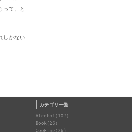
らって、と
れしかない
カテゴリ一覧
Alcohol(107)
Book(26)
Cooking(26)