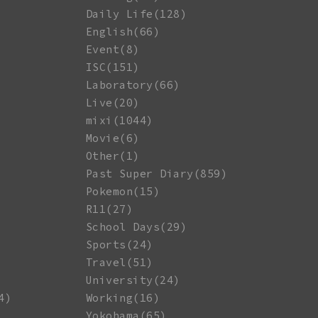
Daily Life(128)
English(66)
Event(8)
ISC(151)
Laboratory(66)
Live(20)
mixi(1044)
Movie(6)
Other(1)
Past Super Diary(859)
Pokemon(15)
R11(27)
School Days(29)
Sports(24)
Travel(51)
University(24)
4)
Working(16)
Yokohama(65)