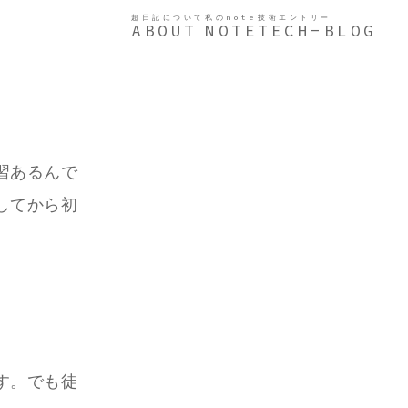
超日記について
私のnote
技術エントリー
ABOUT
NOTE
TECH-BLOG
習あるんで
してから初
す。でも徒