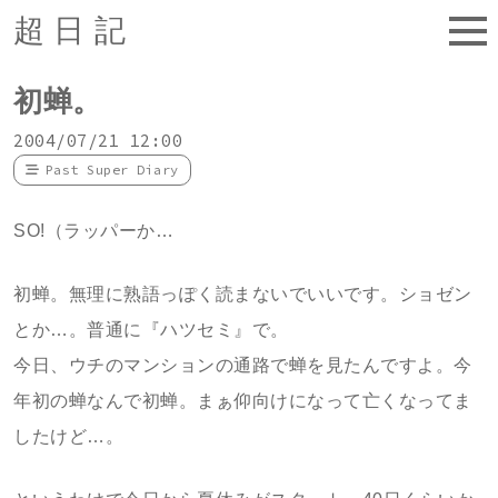
超日記
初蝉。
2004/07/21 12:00
Past Super Diary
SO!（ラッパーか…
初蝉。無理に熟語っぽく読まないでいいです。ショゼン
とか…。普通に『ハツセミ』で。
今日、ウチのマンションの通路で蝉を見たんですよ。今
年初の蝉なんで初蝉。まぁ仰向けになって亡くなってま
したけど…。