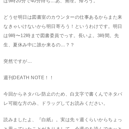
は9時20分で40分待ち…あ、無理。帰ろう。
どうせ明日は図書室のカウンターの仕事あるからまた来
なきゃいけないから明日寄ろう！というわけです。明日
は9時〜12時まで図書委員でっす。長いよ。3時間。先
生、夏休み中に誰か来るの…？？
突然ですが…
週刊DEATH NOTE！！
今回からネタバレ防止のため、白文字で書くんでネタバ
レ可能な方のみ、ドラッグしてお読みください。
読みましたよ、『白紙』。実は先々週くらいからちょっ
と思っていたことがありまして…今週のを読んでホッと