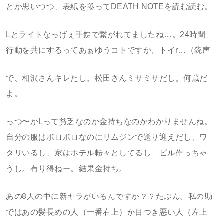
とか思いつつ、表紙を捲ってDEATH NOTEを読む読む。
Lとライトなっげぇ手錠で繋がれてましたね…。24時間
行動を共にするってあぁゆうコトですか。トイr…（銃声
で、相沢さんキレたし。松田さんミサミサだし。何歳だ
よ。
っつ〜かLって貧乏なのか金持ちなのかわかりませんね。
自分の服はボロボロなのにリムジンで送り迎えだし、ワ
タリいるし、家はホテル転々としてるし、ビル作っちゃ
うし。有り得ねー。結果金持ち。
あの8人の中に新キラがいるんですか？？たぶん。私の勘
ではあの髪長めの人（一番右上）か目つき悪い人（左上