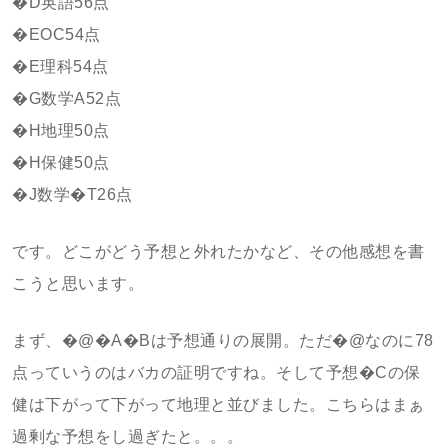
�D英語56点
�EOC54点
�E理科54点
�G数学A52点
�H地理50点
�H保健50点
�J数学�T26点
です。どこがどう予想と外れたかなど、その他感想を書
こうと思います。
まず、�@�A�Bは予想通りの展開。ただ�@なのに78
点っていうのはバカの証明ですね。そして予想�Cの保
健は下がって下がって地理と並びました。こちらはまぁ
過剰な予想をし過ぎたと。。。