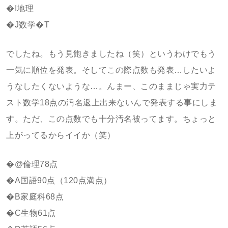
�I地理
�J数学�T
でしたね。もう見飽きましたね（笑）というわけでもう
一気に順位を発表。そしてこの際点数も発表…したいよ
うなしたくないような…。んまー、このままじゃ実力テ
スト数学18点の汚名返上出来ないんで発表する事にしま
す。ただ、この点数でも十分汚名被ってます。ちょっと
上がってるからイイか（笑）
�@倫理78点
�A国語90点（120点満点）
�B家庭科68点
�C生物61点