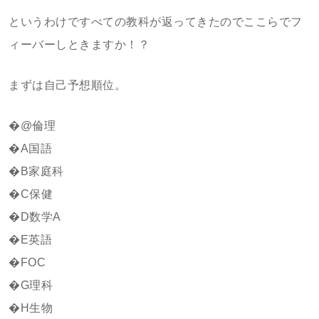
というわけですべての教科が返ってきたのでここらでフ
ィーバーしときますか！？
まずは自己予想順位。
�@倫理
�A国語
�B家庭科
�C保健
�D数学A
�E英語
�FOC
�G理科
�H生物