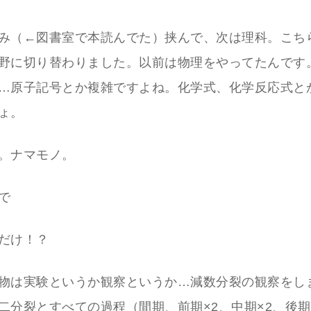
み（←図書室で本読んでた）挟んで、次は理科。こち
野に切り替わりました。以前は物理をやってたんです
…原子記号とか複雑ですよね。化学式、化学反応式と
ょ。
。ナマモノ。
で
だけ！？
物は実験というか観察というか…減数分裂の観察をし
二分裂とすべての過程（間期、前期×2、中期×2、後期