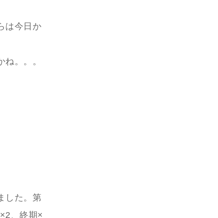
らは今日か
。
かね。。。
ました。第
×2、終期×