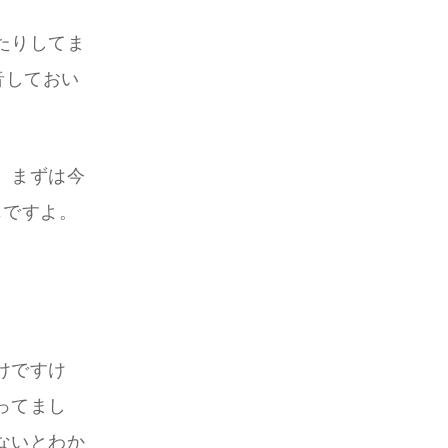
たりしてま
音しておい
。まずは今
じですよ。
けですけ
ってまし
ないとわか