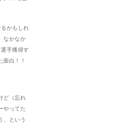
なるかもしれ
。なかなか
て選手獲得す
た面白！！
けど（忘れ
ーやってた
う、という
。