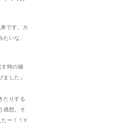
以来です。カ
みたいな。
返す時の確
びました』
きたりする
う感想。そ
えたー！！Y