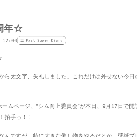
周年☆
 12:00
Past Super Diary
☆
から太文字、失礼しました。これだけは外せない今日
ホームページ、“シム向上委員会”が本日、9月17日で開
！拍手っ！！
なんですが、特に大きな催し物をやるだとか、壁紙プ