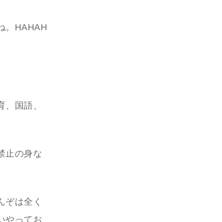
。HAHAH
育、国語、
禁止の身な
んぞは全く
いやってお