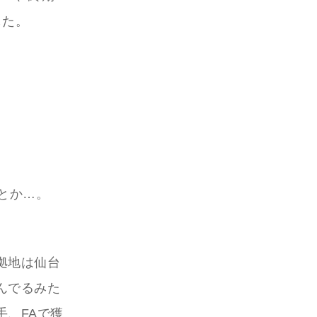
した。
とか…。
拠地は仙台
んでるみた
、FAで獲