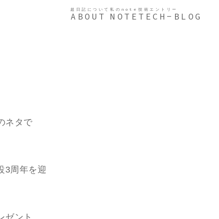
超日記について
私のnote
技術エントリー
ABOUT
NOTE
TECH-BLOG
のネタで
設3周年を迎
レゼント