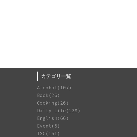
カテゴリ一覧
Alcohol(107)
Book(26)
Cooking(26)
Daily Life(128)
English(66)
Event(8)
ISC(151)