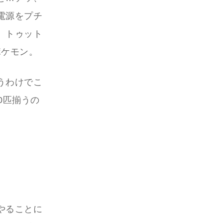
電源をプチ
、トゥット
ポケモン。
うわけでこ
0匹揃うの
やることに