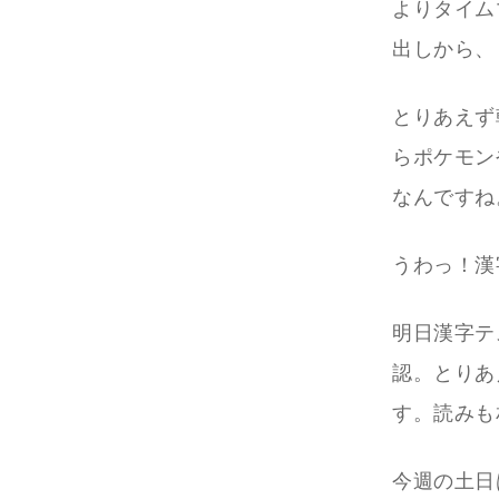
よりタイム
出しから、
とりあえず
らポケモン
なんですね
うわっ！漢
明日漢字テ
認。とりあ
す。読みも
今週の土日