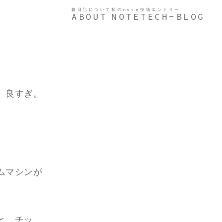
超日記について
私のnote
技術エントリー
ABOUT
NOTE
TECH-BLOG
。良すぎ。
ムマシンが
と…チッ、