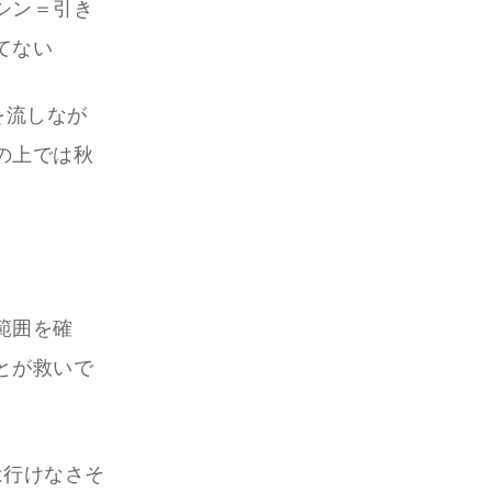
シン＝引き
てない
を流しなが
の上では秋
範囲を確
とが救いで
は行けなさそ