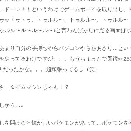
…ドーン！！というわけでゲームボーイを取り出し、
ゥットゥトゥ、トゥルル〜、トゥルル〜、トゥルル〜
ゥルル〜ル〜ル〜ル〜♪と言わんばかりに光る画面は
あまり自分の手持ちやらパソコンやらをあさり…とい
をやってるわけですが。。。もうちょっとで図鑑が25
9匹だったかな。。。超頑張ってるし（笑）
さ＝タイムマシンじゃん！？
しから…。
しを開けると懐かしいポケモンがあって…ポケモンを