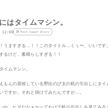
にはタイムマシン。
 12:00
Past Super Diary
！うますぎる…！！このタイトル…くぅ〜、いいです
するけど、素晴らしすぎる！！
タイムマシン。
えもんの居候している野比のび太の机の引出しにタイ
いですか。それと掛けてみたんですが…。
いか…ヒマだなぁ〜ってわけで机の引出しを見てみる