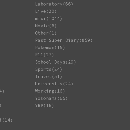
Laboratory(66)
Live(20)
mixi(1044)
Movie(6)
Other(1)
Past Super Diary(859)
Pokemon(15)
R11(27)
School Days(29)
Sports(24)
Travel(51)
University(24)
4)
Working(16)
Yokohama(65)
)
YRP(16)
月(14)