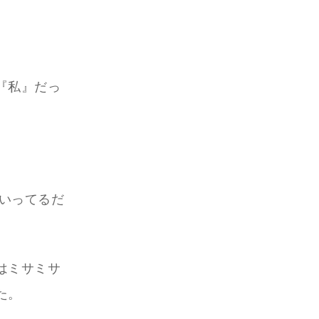
『私』だっ
はいってるだ
はミサミサ
た。