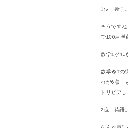
1位 数学
そうですね
で100点
数学1が4
数学�Tの
れが6点。
トリビアじ
2位 英語
なんか英語