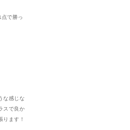
1点で勝っ
うな感じな
ラスで良か
張ります！