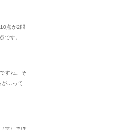
10点が2問
0点です。
点ですね。そ
品が…って
た（笑）ほぼ