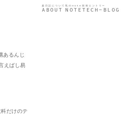
超日記について
私のnote
技術エントリー
ABOUT
NOTE
TECH-BLOG
構あるんじ
言えばし易
教科だけのテ