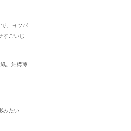
。で、ヨツバ
ミサすごいじ
。紙。結構薄
形みたい