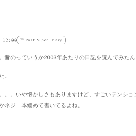
 12:00
Past Super Diary
。昔のっていうか2003年あたりの日記を読んでみた
た。
。。。いや懐かしさもありますけど、すごいテンショ
かネジ一本緩めて書いてるよね。