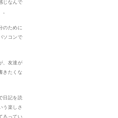
感じなんで
。。
分のために
パソコンで
が、友達が
書きたくな
で日記を読
いう楽しさ
てるってい