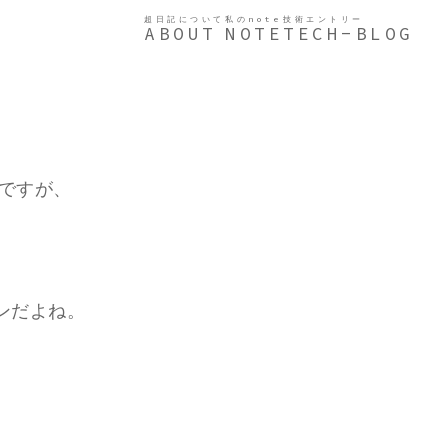
超日記について
私のnote
技術エントリー
ABOUT
NOTE
TECH-BLOG
んですが、
ンだよね。