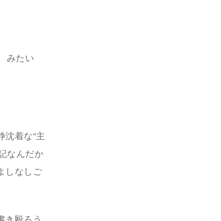
、みたい
静沈着な“主
日記なんだか
よしなしご
書き殴ろう