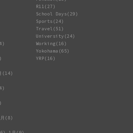
R11(27)
School Days(29)
Sports(24)
Travel(51)
University(24)
4)
Working(16)
Yokohama(65)
)
YRP(16)
月(14)
4)
)
1月(8)
6)
1月(9)