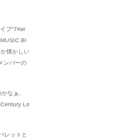
ブ“74er
USIC BI
いうか懐かしい
メンバーの
のかなぁ、
tury Lo
かパレットと