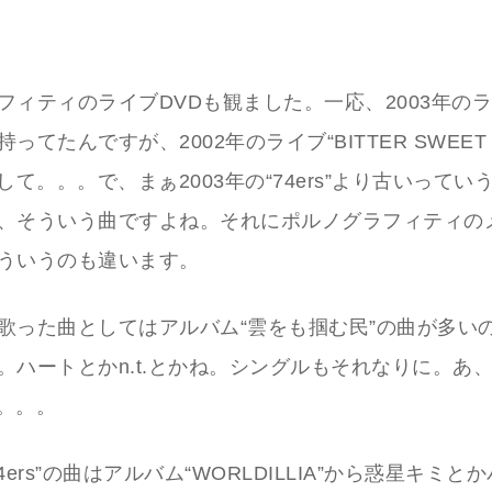
フィティのライブDVDも観ました。一応、2003年のライ
持ってたんですが、2002年のライブ“BITTER SWEET M
して。。。で、まぁ2003年の“74ers”より古いって
、そういう曲ですよね。それにポルノグラフィティの
ういうのも違います。
歌った曲としてはアルバム“雲をも掴む民”の曲が多い
ハートとかn.t.とかね。シングルもそれなりに。あ、Cen
も。。。
4ers”の曲はアルバム“WORLDILLIA”から惑星キミと