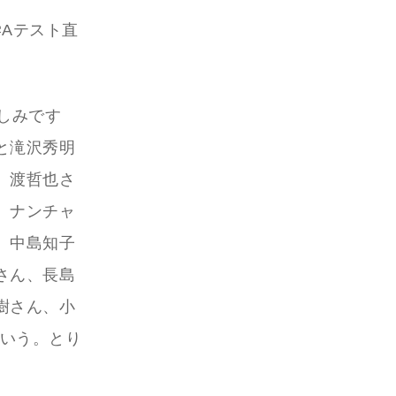
Aテスト直
しみです
と滝沢秀明
、渡哲也さ
、ナンチャ
、中島知子
さん、長島
樹さん、小
という。とり