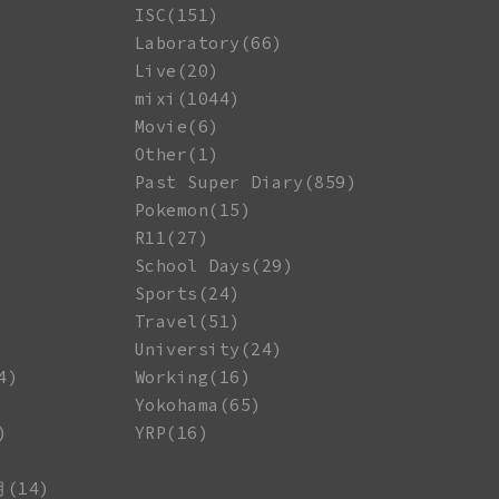
ISC(151)
Laboratory(66)
Live(20)
mixi(1044)
Movie(6)
Other(1)
Past Super Diary(859)
Pokemon(15)
R11(27)
School Days(29)
Sports(24)
Travel(51)
University(24)
4)
Working(16)
Yokohama(65)
)
YRP(16)
月(14)