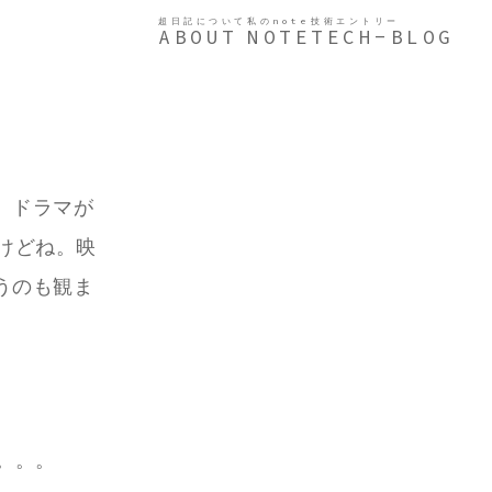
超日記について
私のnote
技術エントリー
ABOUT
NOTE
TECH-BLOG
、ドラマが
けどね。映
うのも観ま
。。。