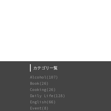
。
カテゴリ一覧
Alcohol(107)
Book(26)
Cooking(26)
Daily Life(128)
English(66)
Event(8)