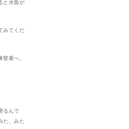
ると水面が
てみてくだ
体窒素へ。
滑るんで
みた、みた