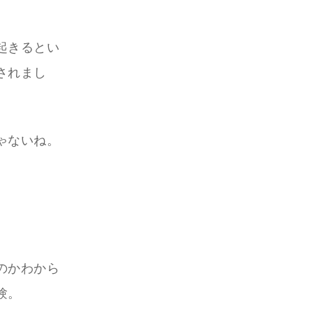
起きるとい
されまし
ゃないね。
のかわから
験。