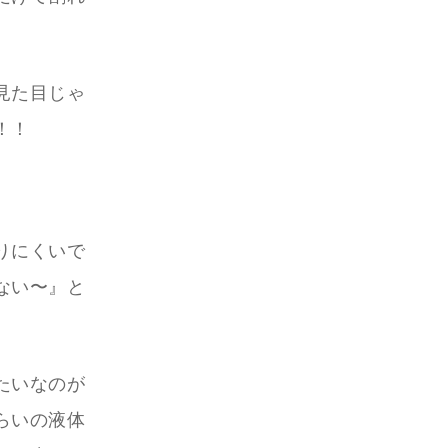
見た目じゃ
！！
りにくいで
ない〜』と
たいなのが
らいの液体