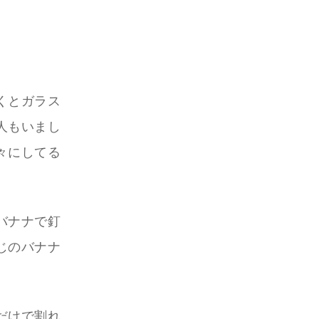
。
くとガラス
人もいまし
々にしてる
バナナで釘
じのバナナ
だけで割れ