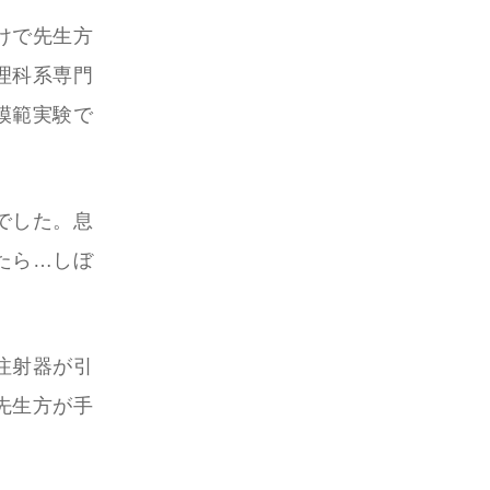
けで先生方
理科系専門
模範実験で
でした。息
たら…しぼ
注射器が引
先生方が手