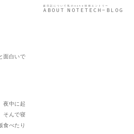
超日記について
私のnote
技術エントリー
ABOUT
NOTE
TECH-BLOG
と面白いで
、夜中に起
。そんで寝
飯食べたり