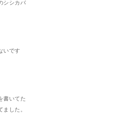
のシシカバ
ないです
を書いてた
てました。